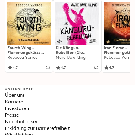
Fourth Wing –
Die Känguru-
Iron Flame –
Flammengeküsst
Rebellion (Die
Flammengeküss
(Flammengeküsst-
Rebecca Yarros
Känguru-Werke 5)
Marc-Uwe Kling
(Flammengeküs
Rebecca Yarros
Reihe 1)
Reihe 2): Die
heißersehnte
4.7
4.7
4.7
Fortsetzung des
Fantasy-Erfolgs
»Fourth Wing«
UNTERNEHMEN
Über uns
Karriere
Investoren
Presse
Nachhaltigkeit
Erklärung zur Barrierefreiheit
Whistleblow