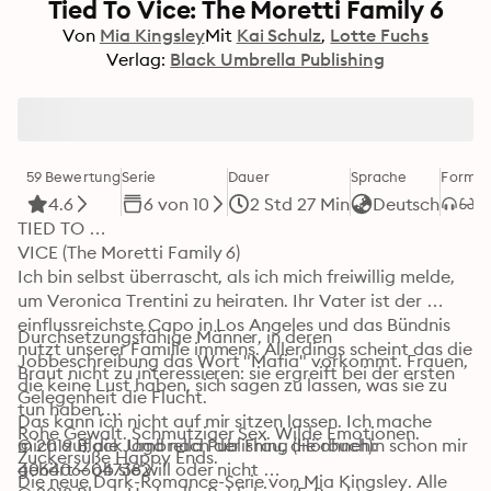
Tied To Vice: The Moretti Family 6
Von
Mia Kingsley
Mit
Kai Schulz
Lotte Fuchs
Verlag:
Black Umbrella Publishing
59 Bewertung
Serie
Dauer
Sprache
Format
4.6
6 von 10
2 Std 27 Min
Deutsch
TIED TO …

VICE (The Moretti Family 6)

Ich bin selbst überrascht, als ich mich freiwillig melde, 
um Veronica Trentini zu heiraten. Ihr Vater ist der 
einflussreichste Capo in Los Angeles und das Bündnis 
Durchsetzungsfähige Männer, in deren 
nutzt unserer Familie immens. Allerdings scheint das die 
Jobbeschreibung das Wort "Mafia" vorkommt. Frauen, 
Braut nicht zu interessieren: sie ergreift bei der ersten 
die keine Lust haben, sich sagen zu lassen, was sie zu 
Gelegenheit die Flucht.

tun haben.

Das kann ich nicht auf mir sitzen lassen. Ich mache 
Rohe Gewalt. Schmutziger Sex. Wilde Emotionen. 
mich auf die Jagd nach der Frau, die ohnehin schon mir 
© 2019 Black Umbrella Publishing (Hörbuch): 
Zuckersüße Happy Ends.

gehört – ob sie will oder nicht …
4064066047382
Die neue Dark-Romance-Serie von Mia Kingsley. Alle 