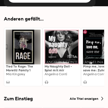
Anderen gefällt...
Tied To Rage: The
My Naughty Doll -
Pimp me, love 
Moretti Family 1
Spiel mit mir
save me: Zuhält
Mia Kingsley
Angelina Conti
Liebe (GiB 3)
Angelina Conti
Zum Einstieg
Alle Titel anzeigen