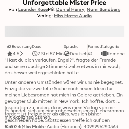
Unforgettable Mister Price
Von
Leander Rose
Mit
Daniel Henry
Nomi Sundberg
Verlag:
Miss Motte Audio
62 Bewertung
Dauer
Sprache
Format
Kategorie
4.5
7 Std 57 Min
Deutsch
Romance
"Hast du dich verlaufen, Engel?", fragte der Fremde 
und seine rauchige Stimme kitzelte etwas in mir wach, 
das besser weitergeschlafen hätte.
Unter anderen Umständen wären wir uns nie begegnet. 
Einzig die verzweifelte Suche nach neuen Ideen für 
meinen Liebesroman hat mich ins Galore getrieben. Ein 
gewagter Club mitten in New York. Ich hoffte, dort 
Inspiration zu finden, denn was mein Verlag von mir 
Es handelt sich um einen abgeschlossenen Liebesroman 
fordert ist freizügiger als alles, was ich bisher 
mit expliziten Szenen.
geschrieben habe. Stattdessen treffe ich auf den 
Besitzer, Ilia Price.

© 2024 Miss Motte Audio (Hörbuch): 4099995290363