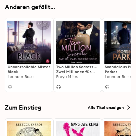
Anderen gefällt...
Uncontrollable Mister
Two Million Secrets –
Scandalous Prof
Black
Zwei Millionen für
Parker
Leander Rose
eine Nacht
Freya Miles
Leander Rose
Zum Einstieg
Alle Titel anzeigen