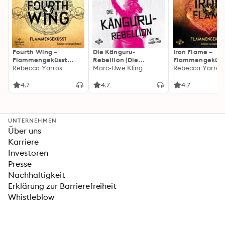
Fourth Wing –
Die Känguru-
Iron Flame –
Flammengeküsst
Rebellion (Die
Flammengeküss
(Flammengeküsst-
Rebecca Yarros
Känguru-Werke 5)
Marc-Uwe Kling
(Flammengeküs
Rebecca Yarros
Reihe 1)
Reihe 2): Die
heißersehnte
4.7
4.7
4.7
Fortsetzung des
Fantasy-Erfolgs
»Fourth Wing«
UNTERNEHMEN
Über uns
Karriere
Investoren
Presse
Nachhaltigkeit
Erklärung zur Barrierefreiheit
Whistleblow