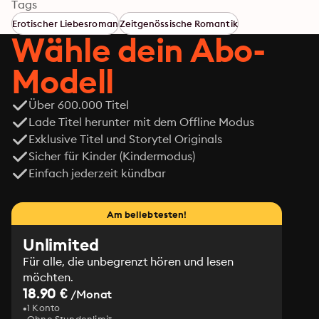
Nachtclub auf den leidenschaftlichen Joan, der ihr 
Tags
Dinge zeigt, die sie sich nicht mal in ihren wildesten 
Erotischer Liebesroman
Zeitgenössische Romantik
Träumen hätte vorstellen können ... Dies ist eine 
Wähle dein Abo-
überarbeitete Neuauflage des bereits erschienenen 
Titels Hot Summer Affair - Verbotene Begierde.
Modell
Über 600.000 Titel
Lade Titel herunter mit dem Offline Modus
Exklusive Titel und Storytel Originals
Sicher für Kinder (Kindermodus)
Einfach jederzeit kündbar
Am beliebtesten!
Unlimited
Für alle, die unbegrenzt hören und lesen
möchten.
18.90 €
/Monat
1 Konto