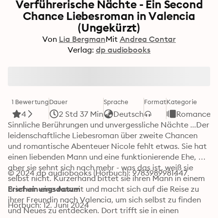
Verführerische Nächte - Ein Second
Chance Liebesroman in Valencia
(Ungekürzt)
Von
Lia Bergman
Mit
Andrea Contar
Verlag:
dp audiobooks
1 Bewertung
Dauer
Sprache
Format
Kategorie
4
2 Std 37 Min
Deutsch
Romance
Sinnliche Berührungen und unvergessliche Nächte ...Der 
leidenschaftliche Liebesroman über zweite Chancen 
und romantische Abenteuer Nicole fehlt etwas. Sie hat 
einen liebenden Mann und eine funktionierende Ehe, 
aber sie sehnt sich nach mehr - was das ist, weiß sie 
© 2024 dp audiobooks (Hörbuch): 9783989981447
selbst nicht. Kurzerhand bittet sie ihren Mann in einem 
Brief um eine Auszeit und macht sich auf die Reise zu 
Erscheinungsdatum
ihrer Freundin nach Valencia, um sich selbst zu finden 
Hörbuch: 12. Juni 2024
und Neues zu entdecken. Dort trifft sie in einen 