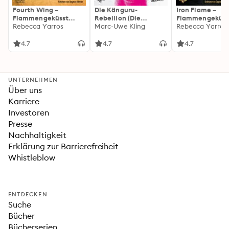
Fourth Wing –
Die Känguru-
Iron Flame –
Flammengeküsst
Rebellion (Die
Flammengeküss
(Flammengeküsst-
Rebecca Yarros
Känguru-Werke 5)
Marc-Uwe Kling
(Flammengeküs
Rebecca Yarros
Reihe 1)
Reihe 2): Die
heißersehnte
4.7
4.7
4.7
Fortsetzung des
Fantasy-Erfolgs
»Fourth Wing«
UNTERNEHMEN
Über uns
Karriere
Investoren
Presse
Nachhaltigkeit
Erklärung zur Barrierefreiheit
Whistleblow
ENTDECKEN
Suche
Bücher
Bücherserien