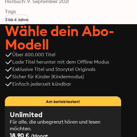
Hörbuch: 9. September 2021
Tags
3 bis 6 Jahre
Wähle dein Abo-
Modell
Über 600.000 Titel
Lade Titel herunter mit dem Offline Modus
Exklusive Titel und Storytel Originals
Sicher für Kinder (Kindermodus)
Einfach jederzeit kündbar
Am beliebtesten!
Unlimited
Für alle, die unbegrenzt hören und lesen
möchten.
18.90 €
/Monat