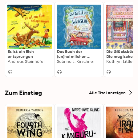
Es ist ein Elch
Das Buch der
Die Glücksbäcke
entsprungen
(un)heimlichen
Die magische S
Andreas Steinhöfel
Wünsche 1: Auf
Sabrina J. Kirschner
Kathryn Littlew
Safari!
Zum Einstieg
Alle Titel anzeigen