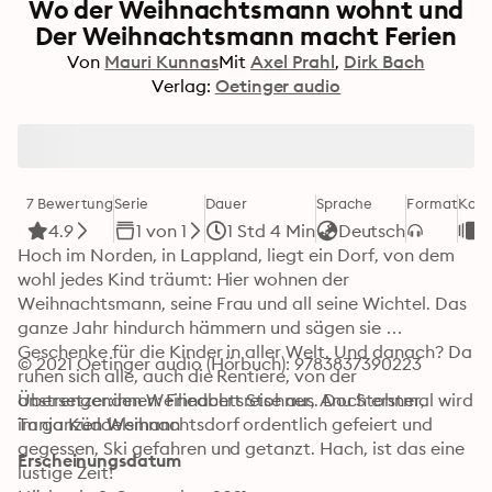
Wo der Weihnachtsmann wohnt und
Der Weihnachtsmann macht Ferien
Von
Mauri Kunnas
Mit
Axel Prahl
Dirk Bach
Verlag:
Oetinger audio
7 Bewertung
Serie
Dauer
Sprache
Format
Kate
4.9
1 von 1
1 Std 4 Min
Deutsch
K
Hoch im Norden, in Lappland, liegt ein Dorf, von dem 
wohl jedes Kind träumt: Hier wohnen der 
Weihnachtsmann, seine Frau und all seine Wichtel. Das 
ganze Jahr hindurch hämmern und sägen sie 
Geschenke für die Kinder in aller Welt. Und danach? Da 
© 2021 Oetinger audio (Hörbuch): 9783837390223
ruhen sich alle, auch die Rentiere, von der 
anstrengenden Weihnachtsreise aus. Doch erstmal wird 
Übersetzer:innen: Friedbert Stohner, Anu Stohner, 
im ganzen Weihnachtsdorf ordentlich gefeiert und 
Tanja Küddelsmann
gegessen, Ski gefahren und getanzt. Hach, ist das eine 
Erscheinungsdatum
lustige Zeit!