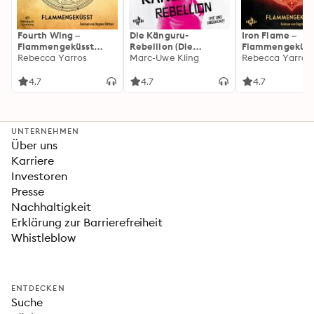
Fourth Wing –
Die Känguru-
Iron Flame –
Flammengeküsst
Rebellion (Die
Flammengeküss
(Flammengeküsst-
Rebecca Yarros
Känguru-Werke 5)
Marc-Uwe Kling
(Flammengeküs
Rebecca Yarros
Reihe 1)
Reihe 2): Die
heißersehnte
4.7
4.7
4.7
Fortsetzung des
Fantasy-Erfolgs
»Fourth Wing«
UNTERNEHMEN
Über uns
Karriere
Investoren
Presse
Nachhaltigkeit
Erklärung zur Barrierefreiheit
Whistleblow
ENTDECKEN
Suche