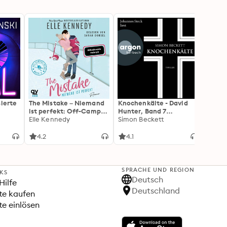
sierte
The Mistake – Niemand
Knochenkälte - David
Onyx 
ist perfekt: Off-Campus
Hunter, Band 7
Flamm
2 | Roman
Elle Kennedy
(Ungekürzte Lesung)
Simon Beckett
(Flam
Rebec
3): Di
Forts
4.2
4.1
4.3
Wing«
SPRACHE UND REGION
NKS
Deutsch
Hilfe
Deutschland
te kaufen
e einlösen