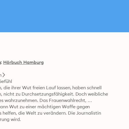
:
Hörbuch Hamburg
h
efühl

 die ihrer Wut freien Lauf lassen, haben schnell 
, nicht zu Durchsetzungsfähigkeit. Doch weibliche 
ches wahrzunehmen. Das Frauenwahlrecht, 
kann Wut zu einer mächtigen Waffe gegen 
elfen, die Welt zu verändern. Die Journalistin 
rung wird.