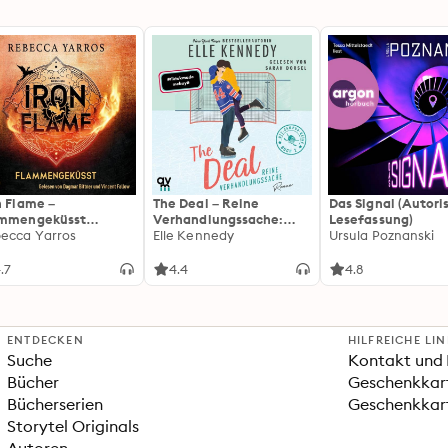
n Flame –
The Deal – Reine
Das Signal (Autori
ammengeküsst
Verhandlungssache:
Lesefassung)
ammengeküsst-Reihe
ecca Yarros
Off-Campus 1 | Roman |
Elle Kennedy
Ursula Poznanski
 Die heißersehnte
BookTok-Liebling |
tsetzung des
Prickelnde College-
.7
4.4
4.8
tasy-Erfolgs »Fourth
Romance für New
ng«
Adults
ENTDECKEN
HILFREICHE LI
Suche
Kontakt und 
Bücher
Geschenkkar
Bücherserien
Geschenkkart
Storytel Originals