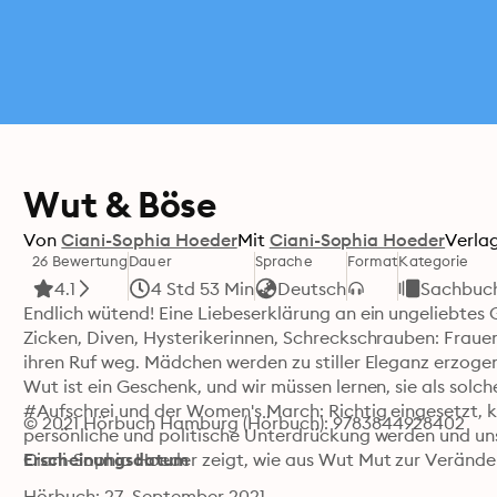
Wut & Böse
Von
Ciani-Sophia Hoeder
Mit
Ciani-Sophia Hoeder
Verlag
26 Bewertung
Dauer
Sprache
Format
Kategorie
4.1
4 Std 53 Min
Deutsch
Sachbuc
Endlich wütend! Eine Liebeserklärung an ein ungeliebtes G
Zicken, Diven, Hysterikerinnen, Schreckschrauben: Frauen,
ihren Ruf weg. Mädchen werden zu stiller Eleganz erzogen
Wut ist ein Geschenk, und wir müssen lernen, sie als sol
#Aufschrei und der Women's March: Richtig eingesetzt, 
© 2021 Hörbuch Hamburg (Hörbuch): 9783844928402
persönliche und politische Unterdrückung werden und uns h
Ciani-Sophia Hoeder zeigt, wie aus Wut Mut zur Verände
Erscheinungsdatum
Hörbuch: 27. September 2021