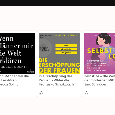
n Männer mir die
Die Erschöpfung der
Selbstlos – Die Zwe
t erklären
Frauen - Wider die
der modernen Müt
ecca Solnit
weibliche Verfügbarkeit
Franziska Schutzbach
die alles geben un
Sina Schröder
(Ungekürzte Lesung):
selbst dabei verli
Wider die weibliche
Verfügbarkeit