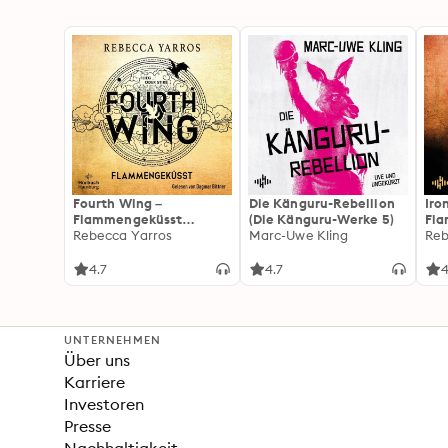
Fourth Wing –
Die Känguru-Rebellion
Iro
Flammengeküsst
(Die Känguru-Werke 5)
Fl
(Flammengeküsst-Reihe
Rebecca Yarros
Marc-Uwe Kling
(Fl
Reb
1)
2):
For
4.7
4.7
4
Fan
Wi
UNTERNEHMEN
Über uns
Karriere
Investoren
Presse