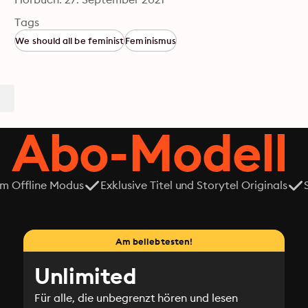
Tags
We should all be feminist
Feminismus
 Abo-Modell
em Offline Modus
Exklusive Titel und Storytel Originals
Am beliebtesten!
Unlimited
Für alle, die unbegrenzt hören und lesen