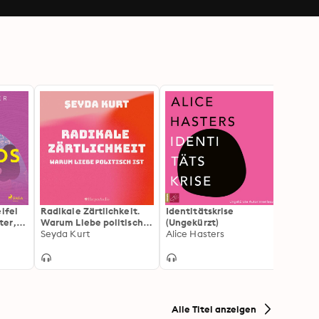
ifel
Radikale Zärtlichkeit.
Identitätskrise
Wir si
ter,
Warum Liebe politisch
(Ungekürzt)
gleic
d sich
ist (ungekürzt)
Seyda Kurt
Alice Hasters
Bullsh
Alexa
eren
sie en
Alle Titel anzeigen