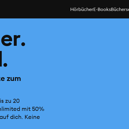
Hörbücher
E-Books
Büchers
er.
.
te zum
is zu 20
nlimited mit 50%
auf dich. Keine