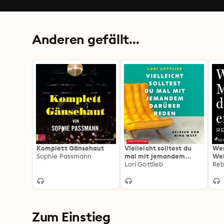
Anderen gefällt...
Komplett Gänsehaut
Vielleicht solltest du
Wen
Sophie Passmann
mal mit jemandem
Wel
darüber reden
Lori Gottlieb
Reb
Zum Einstieg