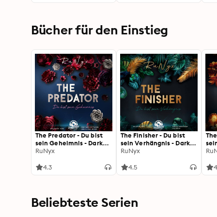
Bücher für den Einstieg
The Predator - Du bist
The Finisher - Du bist
The
sein Geheimnis - Dark
sein Verhängnis - Dark
sei
Verse, Band 1
RuNyx
Verse, Band 4
RuNyx
Ver
Ru
(Ungekürzt)
(Ungekürzt)
(Un
4.3
4.5
4
Beliebteste Serien