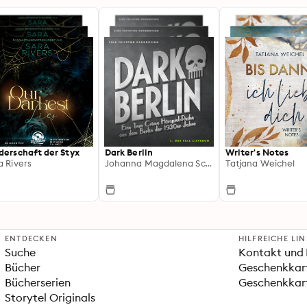
derschaft der Styx
Dark Berlin
Writer's Notes
a Rivers
Johanna Magdalena Schmidt
Tatjana Weichel
ENTDECKEN
HILFREICHE LI
Suche
Kontakt und 
Bücher
Geschenkkar
Bücherserien
Geschenkkart
Storytel Originals