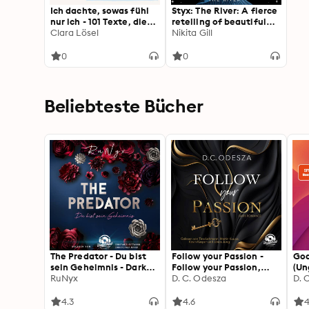
Ich dachte, sowas fühl
Styx: The River: A fierce
nur ich - 101 Texte, die
retelling of beautiful
dein Leben verändern
Clara Lösel
verse from Sunday
Nikita Gill
(Ungekürzte Lesung)
Times bestselling
author, Nikita Gill
0
0
Beliebteste Bücher
The Predator - Du bist
Follow your Passion -
God
sein Geheimnis - Dark
Follow your Passion,
(Un
Verse, Band 1
RuNyx
Band 1 (Ungekürzt)
D. C. Odesza
D. 
(Ungekürzt)
4.3
4.6
4