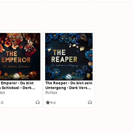
 Emperor - Du bist
The Reaper - Du bist sein
n Schicksal - Dark
Untergang - Dark Verse,
se, Band 3
Nyx
Band 2 (Ungekürzt)
RuNyx
gekürzt)
.5
4.6