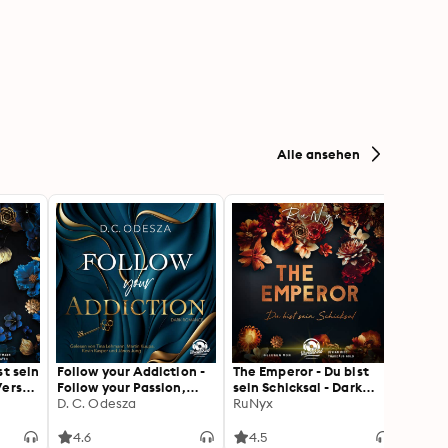
Alle ansehen
st sein
Follow your Addiction -
The Emperor - Du bist
The Fi
Verse,
Follow your Passion,
sein Schicksal - Dark
sein V
)
Band 3 (Ungekürzt)
D. C. Odesza
Verse, Band 3
RuNyx
Verse
RuNy
(Ungekürzt)
(Unge
4.6
4.5
4.5