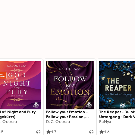
 of Night and Fury
Follow your Emotion -
The Reaper - Du bi
gekürzt)
Follow your Passion,
Untergang - Dark 
C. Odesza
Band 2 (Ungekürzt)
D. C. Odesza
Band 2 (Ungekürzt
RuNyx
.5
4.7
4.6