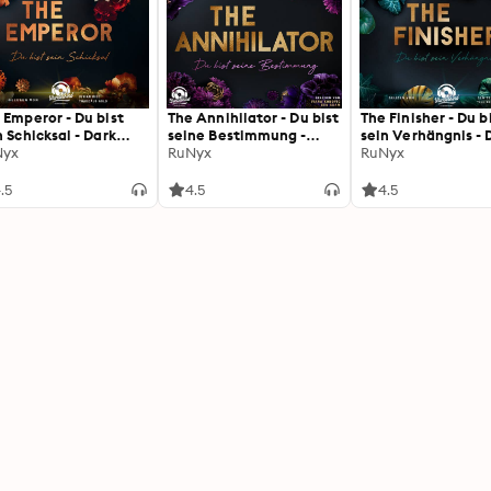
 Emperor - Du bist
The Annihilator - Du bist
The Finisher - Du b
n Schicksal - Dark
seine Bestimmung -
sein Verhängnis - 
se, Band 3
Nyx
Dark Verse, Band 5
RuNyx
Verse, Band 4
RuNyx
gekürzt)
(Ungekürzt)
(Ungekürzt)
.5
4.5
4.5