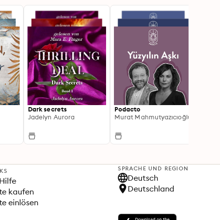
Dark secrets
Podacto
Picad
Jadelyn Aurora
Murat Mahmutyazıcıoğlu
Lian 
SPRACHE UND REGION
NKS
Deutsch
Hilfe
Deutschland
te kaufen
e einlösen