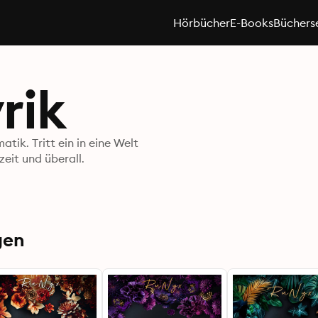
Hörbücher
E-Books
Büchers
rik
tik. Tritt ein in eine Welt
eit und überall.
gen