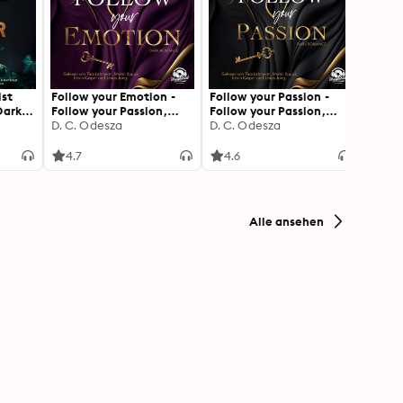
ist
Follow your Emotion -
Follow your Passion -
Follow
Dark
Follow your Passion,
Follow your Passion,
Follow
Band 2 (Ungekürzt)
D. C. Odesza
Band 1 (Ungekürzt)
D. C. Odesza
Band 
D. C.
4.7
4.6
4.6
Alle ansehen