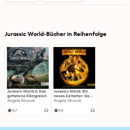
Jurassic World-Bücher in Reihenfolge
Jurassic World 2: Das
Jurassic World: Ein
gefallene Königreich
neues Zeitalter: Das
Angela Strunck
Original-Hörspiel zum
Angela Strunck
Kinofilm
4.7
3.5