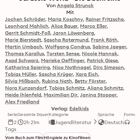
Von
Angela Strunck
Mit
Jochen Schröder
Maria Koschny
Rainer Fritzsche
Leonhard Mahlich
Alice Bauer
Marco Eßer
Gerrit Schmidt-Foß
Jaron Löwenberg
Marie Bierstedt
Sascha Rotermund
Frank Röth
Martin Umbach
Wolfgang Condrus
Sabine Jaeger
Thomas Karallus
Torsten Sense
Nicole Hannak
Asad Schwarz
Marieke Oeffinger
Patrick Giese
Katharina Spiering
Nico Nothnagel
Dirc Simpson
Tobias Müller
Sascha Krüger
Xara Eich
Silvia Mißbach
Rubina Nath
Betty Förster
Nora Kunzendorf
Tobias Schmitz
Aliana Schmitz
Heide Ihlenfeld
Maximilian Dir
Janina Stopper
Alex Friedland
Verlag:
Edelkids
Serie
Gesamte Dauer
Kategorie
Sprache
Format
2
2h 21m
Jugendliteratur
Deutsch
Tags
Vom Buch zum Film
Hörspiele zu Kinofilmen