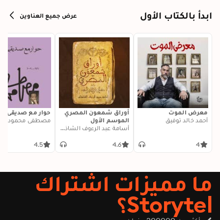
ابدأ بالكتاب الأول
عرض جميع العناوين
معرض الموت
أوراق شمعون المصري
حوار مع صديقي ال
أحمد خالد توفيق
الموسم الأول
مصطفى محمود
أسامة عبد الرءوف الشاذلي
4.5
4.6
4
ما مميزات اشتراك
Storytel؟