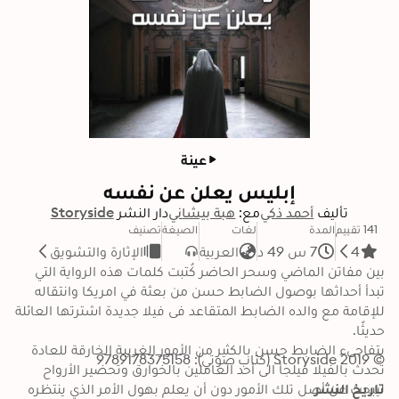
عينة
إبليس يعلن عن نفسه
تأليف
أحمد ذكي
مع:
هبة بيشاني
دار النشر
Storyside
141 تقييم
المدة
لغات
الصيغة
تصنيف
4
7 س 49 د
العربية
الإثارة والتشويق
بين مفاتن الماضي وسحر الحاضر كُتبت كلمات هذه الرواية التي 
تبدأ أحداثها بوصول الضابط حسن من بعثة في امريكا وانتقاله 
للإقامة مع والده الضابط المتقاعد فى فيلا جديدة اشترتها العائلة 
يتفاجىء الضابط حسن بالكثير من الأمور الغريبة الخارقة للعادة 
© 2019 Storyside (كتاب صوتي): 9789178375158
تحدث بالفيلا فيلجأ الى أحد العاملين بالخوارق وتحضير الأرواح 
تاريخ النشر
ليبحث عن أصل تلك الأمور دون أن يعلم بهول الأمر الذي ينتظره 