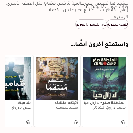
ستجد هنا قصص رعب عالمية تناقش قضايا مثل العنف الأسرى، 
كتاب صوتي: ١٧ يونيو ٢٠٢٠
الوسوم
ستجد نفسك مرةً مع شخص يتمكن من قراءة الهالات 
لهجة مصرية
نون للنشر والتوزيع
 وأحياناً ستكون مع غرفة انتحار تهدد كُل من يسكنها.. ومرةً أخرى 
ستعلق في "حمام" لا تستطيع الخروج منه.. لكن أغرب قصةٍ 
ستجد فيها نفسك مع شخص بدون اسم ويبحث عن اسمٍ خاصٍ 
واستمتع آخرون أيضًا...
أرجو أن تستمتع بهذه الرحلة... تنفس بعمق وهيا ننطلق.
المنطقة صفر - لا زال حيا
أتيتكم منتقمًا
شامبالا
محمد فاروق الشاذلي
محمد عصمت
عمرو مرزوق