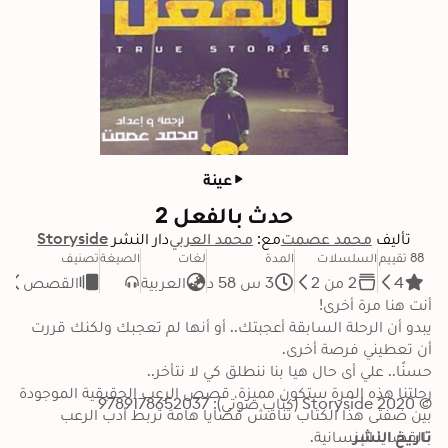
عينة
حدث بالفعل 2
تأليف
محمد عصمت
مع:
محمد العربي
دار النشر
Storyside
88 تقييم
السلسلات
المدة
لغات
الصيغة
تصنيف
4
2 من 2
3 س 58 د
العربية
القصص
يبدو أن الرحلة السابقة أعجبتك.. أو أنها لم تعجبك ولكنك قررت 
رحلتنا هذه المرة ستكون مميزة، قصص الرعب الحقيقية الموجودة 
© 2020 Storyside (كتاب صوتي): 9789178652037
بين ضفتى هذا الكتاب تناقش قضايا هامة تربط أدب الرعب 
تاريخ النشر