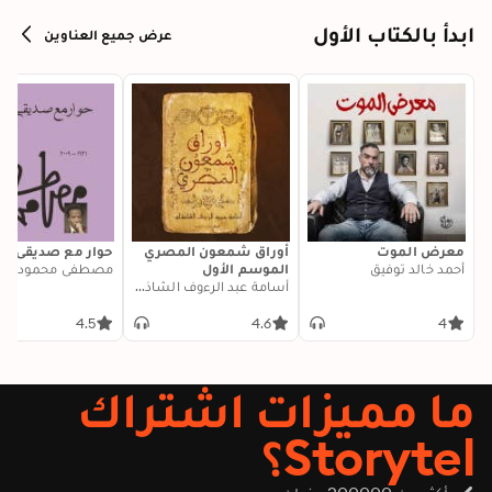
ابدأ بالكتاب الأول
عرض جميع العناوين
معرض الموت
أوراق شمعون المصري
حوار مع صديقي ال
أحمد خالد توفيق
الموسم الأول
مصطفى محمود
أسامة عبد الرءوف الشاذلي
4.5
4.6
4
ما مميزات اشتراك
Storytel؟