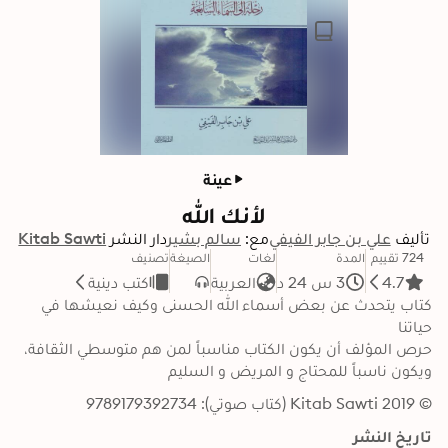
عينة
لأنك الله
تأليف
علي بن جابر الفيفي
مع:
سالم بشير
دار النشر
Kitab Sawti
724 تقييم
المدة
لغات
الصيغة
تصنيف
4.7
3 س 24 د
العربية
كتب دينية
كتاب يتحدث عن بعض أسماء الله الحسنى وكيف نعيشها في 
حرص المؤلف أن يكون الكتاب مناسباً لمن هم متوسطي الثقافة، 
ويكون ناسباً للمحتاج و المريض و السليم
© 2019 Kitab Sawti (كتاب صوتي): 9789179392734
تاريخ النشر