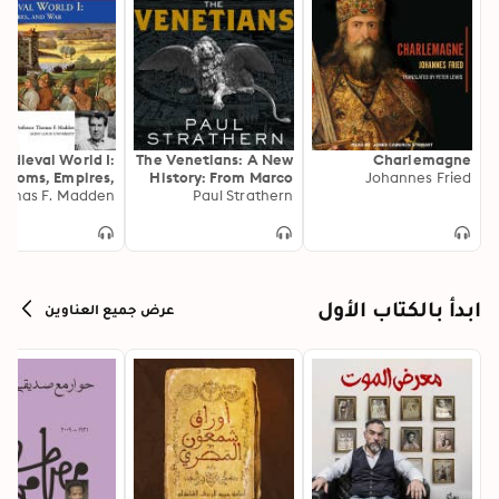
edieval World I:
The Venetians: A New
Charlemagne
gdoms, Empires,
History: From Marco
Johannes Fried
omas F. Madden
and War
Polo to Casanova
Paul Strathern
ابدأ بالكتاب الأول
عرض جميع العناوين