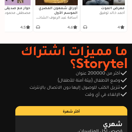
معرض الموت
أوراق شمعون المصري
حوار مع صديقي ال
أحمد خالد توفيق
الموسم الأول
مصطفى محمود
أسامة عبد الرءوف الشاذلي
4.5
4.6
4
ما مميزات اشتراك
Storytel؟
أكثر من 200000 عنوان
وضع الأطفال (بيئة آمنة للأطفال)
تنزيل الكتب للوصول إليها دون الاتصال بالإنترنت
الإلغاء في أي وقت
أكثر شهرة
شهري
قصص لكل المناسبات.