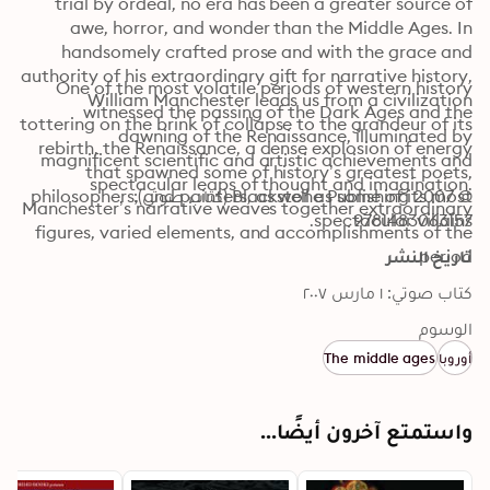
trial by ordeal, no era has been a greater source of 
awe, horror, and wonder than the Middle Ages. In 
handsomely crafted prose and with the grace and 
authority of his extraordinary gift for narrative history, 
One of the most volatile periods of western history 
William Manchester leads us from a civilization 
witnessed the passing of the Dark Ages and the 
tottering on the brink of collapse to the grandeur of its 
dawning of the Renaissance, illuminated by 
rebirth, the Renaissance, a dense explosion of energy 
magnificent scientific and artistic achievements and 
that spawned some of history’s greatest poets, 
spectacular leaps of thought and imagination. 
© 2007 Blackstone Publishing (كتاب صوتي): 
philosophers, and painters, as well as some of its most 
Manchester’s narrative weaves together extraordinary 
spectacular villains.
9781483063157
figures, varied elements, and accomplishments of the 
period.
تاريخ النشر
كتاب صوتي: ١ مارس ٢٠٠٧
الوسوم
أوروبا
The middle ages
واستمتع آخرون أيضًا...