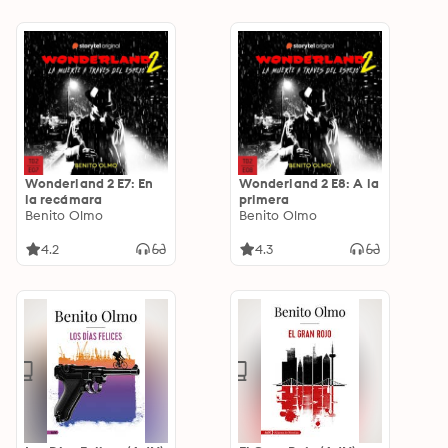
Wonderland 2 E7: En
Wonderland 2 E8: A la
la recámara
primera
Benito Olmo
Benito Olmo
4.2
4.3