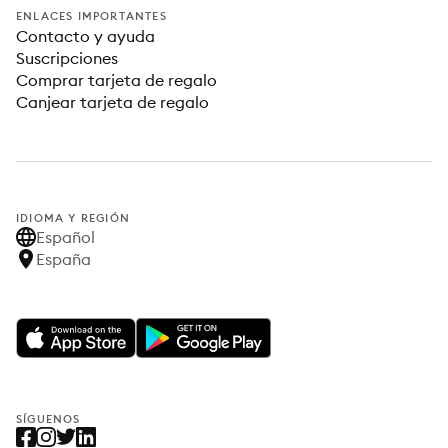
ENLACES IMPORTANTES
Contacto y ayuda
Suscripciones
Comprar tarjeta de regalo
Canjear tarjeta de regalo
IDIOMA Y REGIÓN
Español
España
SÍGUENOS