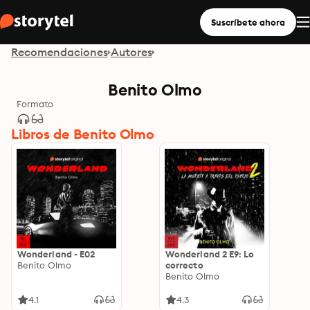
Suscríbete ahora
Recomendaciones
Autores
Benito Olmo
Formato
Libros de Benito Olmo
Wonderland - E02
Wonderland 2 E9: Lo
Benito Olmo
correcto
Benito Olmo
4.1
4.3