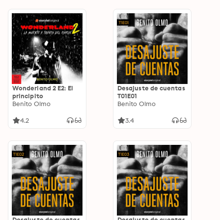
Wonderland 2 E2: El
Desajuste de cuentas
principito
T01E01
Benito Olmo
Benito Olmo
4.2
3.4
Desajuste de cuentas
Desajuste de cuentas