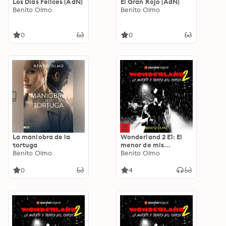
Los Días Felices (AdN)
El Gran Rojo (AdN)
Benito Olmo
Benito Olmo
0
0
La maniobra de la
Wonderland 2 E1: El
tortuga
menor de mis
Benito Olmo
problemas
Benito Olmo
0
4