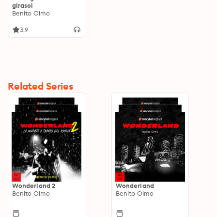
girasol
Benito Olmo
3.9
Related Series
Wonderland 2
Wonderland
Benito Olmo
Benito Olmo