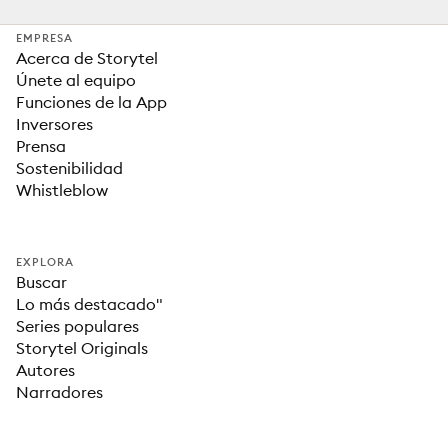
EMPRESA
Acerca de Storytel
Únete al equipo
Funciones de la App
Inversores
Prensa
Sostenibilidad
Whistleblow
EXPLORA
Buscar
Lo más destacado"
Series populares
Storytel Originals
Autores
Narradores