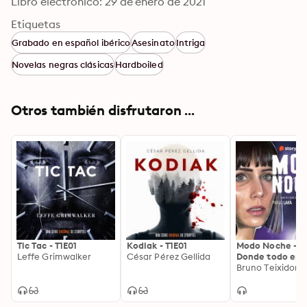
Libro electrónico: 29 de enero de 2021
Etiquetas
Grabado en español ibérico
Asesinato
Intriga
Novelas negras clásicas
Hardboiled
Otros también disfrutaron ...
Tic Tac - T1E01
Kodiak - T1E01
Modo Noche - E0
Leffe Grimwalker
César Pérez Gellida
Donde todo em
Donde todo em