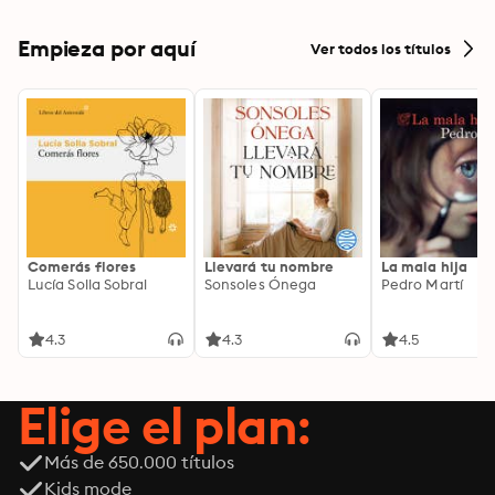
Empieza por aquí
Ver todos los títulos
Comerás flores
Llevará tu nombre
La mala hija
Lucía Solla Sobral
Sonsoles Ónega
Pedro Martí
4.3
4.3
4.5
Elige el plan:
Más de 650.000 títulos
Kids mode