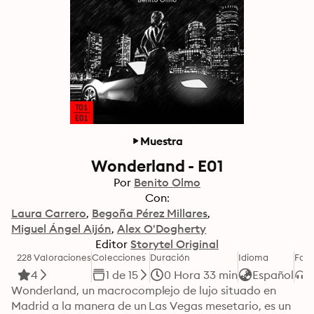
Muestra
Wonderland - E01
Por
Benito Olmo
Con:
Laura Carrero
Begoña Pérez Millares
Miguel Ángel Aijón
Alex O'Dogherty
Editor
Storytel Original
228 Valoraciones
Colecciones
Duración
Idioma
For
4
1 de 15
0 Hora 33 min
Español
Wonderland, un macrocomplejo de lujo situado en 
Madrid a la manera de un Las Vegas mesetario, es un 