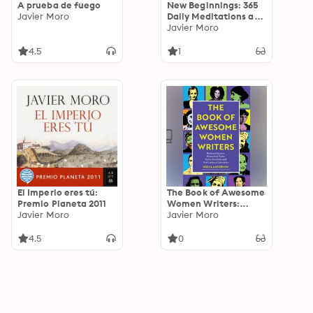
A prueba de fuego
New Beginnings: 365
Javier Moro
Daily Meditations and
Affirmations for
Javier Moro
Inspiration
4.5
1
El Imperio eres tú:
The Book of Awesome
Premio Planeta 2011
Women Writers:
Javier Moro
Medieval Mystics,
Javier Moro
Pioneering Poets,
Fierce Feminists and
4.5
0
First Ladies of
Literature