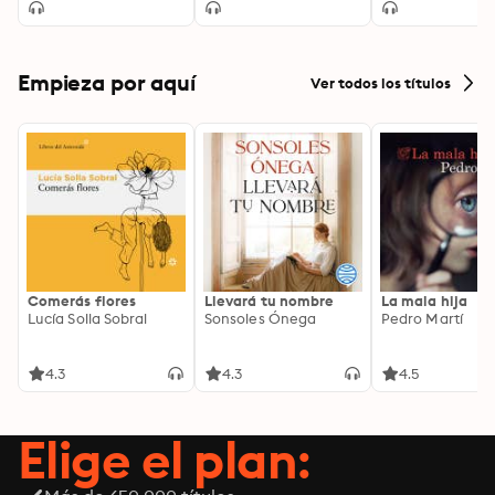
Empieza por aquí
Ver todos los títulos
Comerás flores
Llevará tu nombre
La mala hija
Lucía Solla Sobral
Sonsoles Ónega
Pedro Martí
4.3
4.3
4.5
Elige el plan: