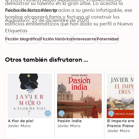
demostrar su talento en la gran urbe. Lo acecha la 
ruina absoluta. Pero gracias a su genio infatigable, ese 
Fecha de lanzamiento
hombre alcanzará fama y fortuna al construir los 
Audiolibro: 22 de diciembre de 2020
edificios emblemáticos que han dado su perfil a Nueva 
York. Javier Moro nos presenta al singularísimo Rafael 
Etiquetas
Guastavino, un auténtico genio de la construcción que 
Ficción biográfica
Ficción histórica
Interesante
Paternidad
deslumbró a los grandes magnates norteamericanos, 
conquistados por las técnicas que empleaba en sus 
obras para evitar los incendios, el mayor mal de las 
Otros también disfrutaron ...
megalópolis del siglo XIX. Tuvo una vida jalonada de 
éxitos: de su estudio salieron construcciones tan 
«neoyorquinas» como la Estación Central, el gran hall 
de la isla de Ellis, parte del metro, el Carnegie Hall o el 
Museo Americano de Historia Natural.
A flor de piel
Pasión india
El Imperio eres 
Javier Moro
Javier Moro
Premio Planeta 
Javier Moro