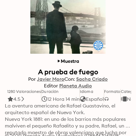
Muestra
A prueba de fuego
Por
Javier Moro
Con:
Sacha Criado
Editor
Planeta Audio
1280 Valoraciones
Duración
Idioma
Formato
Categor
4.5
12 Hora 14 min
Español
Nov
La aventura americana de Rafael Guastavino, el 
arquitecto español de Nueva York.

Nueva York 1881: en uno de los barrios más populares 
malviven el pequeño Rafaelito y su padre, Rafael, un 
reputado maestro de obras valenciano que lucha por 
© 2020 Planeta Audio (Audiolibro): 9788467061598