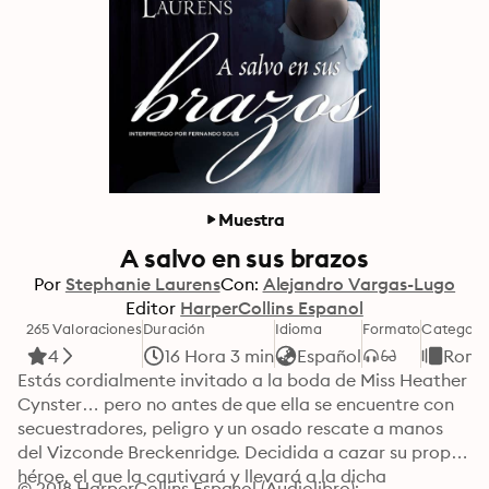
Muestra
A salvo en sus brazos
Por
Stephanie Laurens
Con:
Alejandro Vargas-Lugo
Editor
HarperCollins Espanol
265 Valoraciones
Duración
Idioma
Formato
Categorí
4
16 Hora 3 min
Español
Romá
Estás cordialmente invitado a la boda de Miss Heather 
Cynster… pero no antes de que ella se encuentre con 
secuestradores, peligro y un osado rescate a manos 
del Vizconde Breckenridge. Decidida a cazar su propio 
héroe, el que la cautivará y llevará a la dicha 
© 2018 HarperCollins Espanol (Audiolibro): 