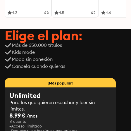
4.3
4.5
4.6
Elige el plan:
Más de 650.000 títulos
Kids mode
Modo sin conexión
Cancela cuando quieras
¡Más popular!
Unlimited
Para los que quieren escuchar y leer sin
límites.
8.99 €
/mes
1 cuenta
Acceso Ilimitado
Escucha y lee los títulos que quieras