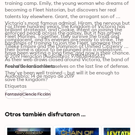
training camp. Emily, the young woman who dreams of 
becoming a Fleet historian, but discovers her real 
talents lay elsewhere. Grant, the arrogant son of 
Victoria’s most famous admiral. Hiram, the nervous but 
For three hundred years, the Kingdom of Victoria has 
brilliant strategist, and Cookie, intent on joining the 
enforced peace across the galaxy. But it has grown 
Fleet Marines. Together, they survive the trials and 
complacent, and its enemies are ready to strike. The 
hardships of training to join the Fleet, unaware that 
Tilleke Empire and the Dominion of Unified Citizenry 
their home is about to be plunged into a maelstrom.
have been waiting a long time, and now is their chance. 
© 2019 Heraclon (Audiolibro): 9788381465632
As their web draws closed around Victoria, the band of 
new officers find themselves on the last line of defense. 
Fecha de lanzamiento
They’ve been well trained – but will it be enough to 
Audiolibro: 14 de mayo de 2019
save the kingdom?
Etiquetas
Fantasía
Ciencia Ficción
Otros también disfrutaron ...