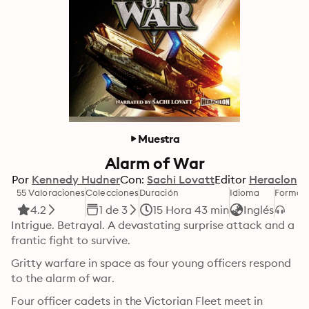
Muestra
Alarm of War
Por
Kennedy Hudner
Con:
Sachi Lovatt
Editor
Heraclon
55 Valoraciones
Colecciones
Duración
Idioma
Format
4.2
1 de 3
15 Hora 43 min
Inglés
Intrigue. Betrayal. A devastating surprise attack and a 
frantic fight to survive.
Gritty warfare in space as four young officers respond 
to the alarm of war.
Four officer cadets in the Victorian Fleet meet in 