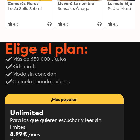
Comerás flores
Llevará tu nombre
La mala hija
Lucía Solla Sobral
Sonsoles Ónega
Pedro Martí
4.3
4.3
4.5
Elige el plan:
Más de 650.000 títulos
Kids mode
Modo sin conexión
Cancela cuando quieras
¡Más popular!
Unlimited
Para los que quieren escuchar y leer sin
límites.
8.99 €
/mes