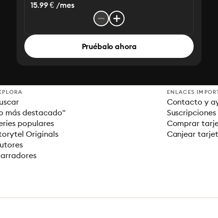
15.99 € /mes
Pruébalo ahora
XPLORA
ENLACES IMPOR
uscar
Contacto y a
o más destacado"
Suscripciones
eries populares
Comprar tarje
torytel Originals
Canjear tarje
utores
arradores