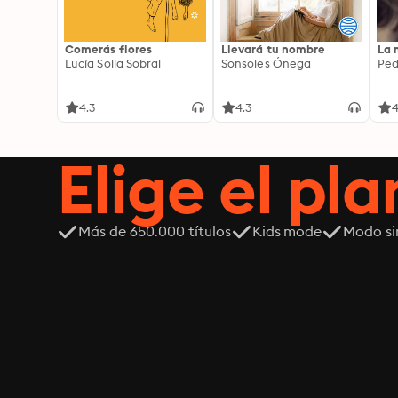
Comerás flores
Llevará tu nombre
La 
Lucía Solla Sobral
Sonsoles Ónega
Ped
4.3
4.3
4
Elige el pla
Más de 650.000 títulos
Kids mode
Modo si