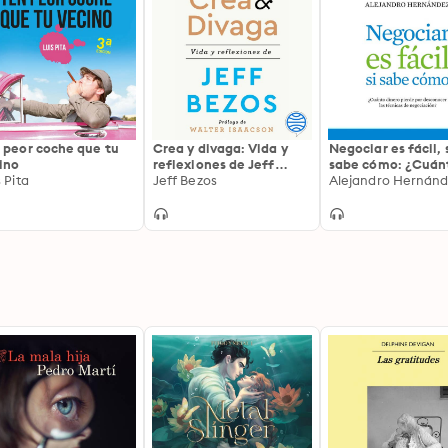
 peor coche que tu
Crea y divaga: Vida y
Negociar es fácil, 
ino
reflexiones de Jeff
sabe cómo: ¿Cuán
 Pita
Bezos
Jeff Bezos
dinero pierde por
Alejandro Hernán
desconocer las té
de negociación?