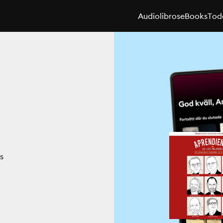
Audiolibros
eBooks
Toda
s