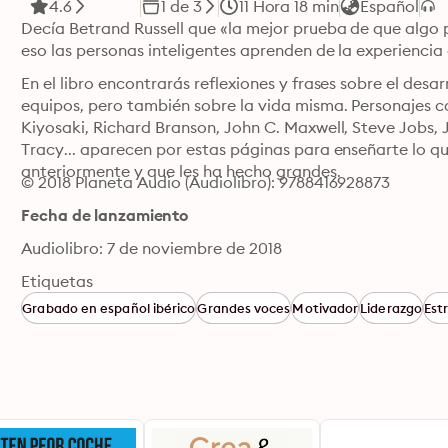
4.6
1 de 3
11 Hora 18 min
Español
Decía Betrand Russell que «la mejor prueba de que algo p
eso las personas inteligentes aprenden de la experiencia
En el libro encontrarás reflexiones y frases sobre el desar
equipos, pero también sobre la vida misma. Personajes c
Kiyosaki, Richard Branson, John C. Maxwell, Steve Jobs, 
Tracy... aparecen por estas páginas para enseñarte lo qu
anteriormente y que les ha hecho grandes.
© 2018 Planeta Audio (Audiolibro): 9788416928873
Fecha de lanzamiento
Audiolibro: 7 de noviembre de 2018
Etiquetas
Grabado en español ibérico
Grandes voces
Motivador
Liderazgo
Est