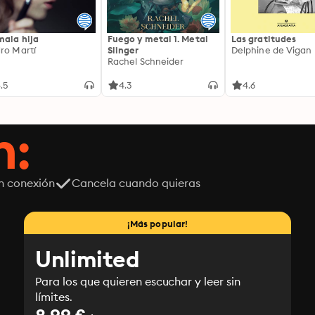
mala hija
Fuego y metal 1. Metal
Las gratitudes
ro Martí
Slinger
Delphine de Vigan
Rachel Schneider
.5
4.3
4.6
n:
n conexión
Cancela cuando quieras
¡Más popular!
Unlimited
Para los que quieren escuchar y leer sin
límites.