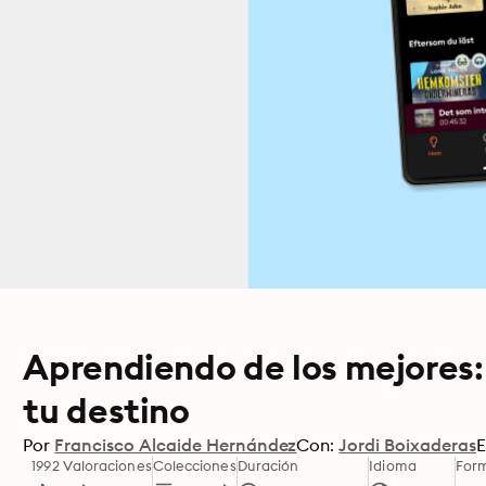
Aprendiendo de los mejores: 
tu destino
Por
Francisco Alcaide Hernández
Con:
Jordi Boixaderas
E
1992 Valoraciones
Colecciones
Duración
Idioma
For