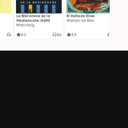
La Biblioteca de la
El método Elisa
Yeste
Medianoche (AdN)
Mamen de Blas
Caro 
Matt Haig
4.2
3.4
3.9