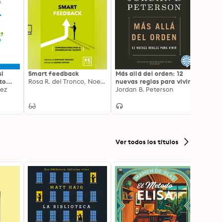
si
Smart feedback
Más allá del orden: 12
Diner
to
Rosa R. del Tronco, Noemí Vico, Jane R. del Tronco
nuevas reglas para vivir
Cómo 
dez
Jordan B. Peterson
libert
Tony 
cnicas
pasos
Ver todos los títulos