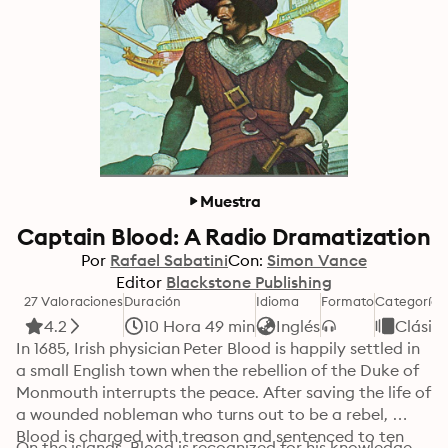
Muestra
Captain Blood: A Radio Dramatization
Por
Rafael Sabatini
Con:
Simon Vance
Editor
Blackstone Publishing
27 Valoraciones
Duración
Idioma
Formato
Categoría
4.2
10 Hora 49 min
Inglés
Clásic
In 1685, Irish physician Peter Blood is happily settled in 
a small English town when the rebellion of the Duke of 
Monmouth interrupts the peace. After saving the life of 
a wounded nobleman who turns out to be a rebel, 
Blood is charged with treason and sentenced to ten 
On the islands, Blood is recognized for his knowledge 