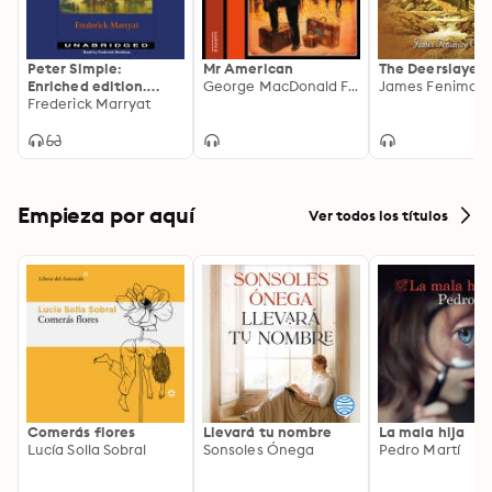
Peter Simple:
Mr American
The Deerslayer
Enriched edition.
George MacDonald Fraser
Adventures on the
Frederick Marryat
High Seas: A Tale of
Bravery and
Camaraderie
Empieza por aquí
Ver todos los títulos
Comerás flores
Llevará tu nombre
La mala hija
Lucía Solla Sobral
Sonsoles Ónega
Pedro Martí