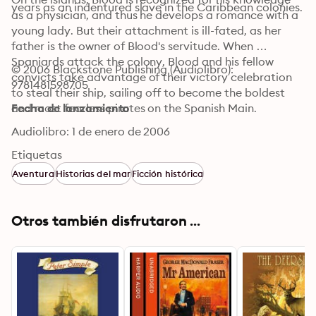
years as an indentured slave in the Caribbean colonies.
as a physician, and thus he develops a romance with a 
young lady. But their attachment is ill-fated, as her 
father is the owner of Blood's servitude. When 
Spaniards attack the colony, Blood and his fellow 
© 2006 Blackstone Publishing (Audiolibro): 
convicts take advantage of their victory celebration 
9781481598705
to steal their ship, sailing off to become the boldest 
and most fearless pirates on the Spanish Main.
Fecha de lanzamiento
Audiolibro: 1 de enero de 2006
Etiquetas
Aventura
Historias del mar
Ficción histórica
Otros también disfrutaron ...