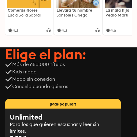
Comerás flores
Llevará tu nombre
La mala hija
Lucía Solla Sobral
Sonsoles Ónega
Pedro Martí
4.3
4.3
4.5
Elige el plan:
Más de 650.000 títulos
Kids mode
Modo sin conexión
Cancela cuando quieras
¡Más popular!
Unlimited
Para los que quieren escuchar y leer sin
límites.