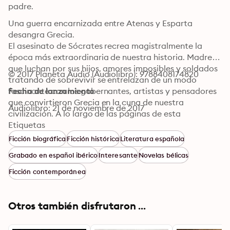
padre.
Una guerra encarnizada entre Atenas y Esparta 
desangra Grecia.

El asesinato de Sócrates recrea magistralmente la 
época más extraordinaria de nuestra historia. Madres 
que luchan por sus hijos, amores imposibles y soldados 
© 2017 Planeta Audio (Audiolibro): 9788408174820
tratando de sobrevivir se entrelazan de un modo 
fascinante con los gobernantes, artistas y pensadores 
Fecha de lanzamiento
que convirtieron Grecia en la cuna de nuestra 
Audiolibro: 21 de noviembre de 2017
civilización. A lo largo de las páginas de esta 
absorbente novela, brilla con luz propia la figura 
Etiquetas
inigualable de Sócrates, el hombre cuya vida y muerte 
Ficción biográfica
Ficción histórica
Literatura española
nos inspiran desde hace siglos, el filósofo que marca un 
Grabado en español ibérico
Interesante
Novelas bélicas
antes y un después en la historia de la humanidad.
Ficción contemporánea
Otros también disfrutaron ...