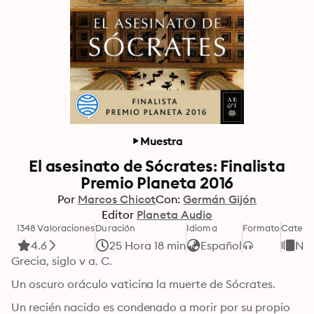
Muestra
El asesinato de Sócrates: Finalista
Premio Planeta 2016
Por
Marcos Chicot
Con:
Germán Gijón
Editor
Planeta Audio
1348 Valoraciones
Duración
Idioma
Formato
Catego
4.6
25 Hora 18 min
Español
Nov
Grecia, siglo v a. C.
Un oscuro oráculo vaticina la muerte de Sócrates.
Un recién nacido es condenado a morir por su propio 