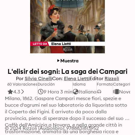
Muestra
L'elisir dei sogni: La saga dei Campari
Por
Silvia Cinelli
Con:
Elena Lietti
Editor
Rizzoli
60 Valoraciones
Duración
Idioma
Formato
Categoría
4.3
9 Hora 3 min
Italiano
Novel
Milano, 1862. Gaspare Campari mesce fiori, spezie e 
bucce d'agrumi nel suo laboratorio da liquorista sotto 
il Coperto dei Figini. È arrivato da poco dalla 
provincia, pieno di speranze dopo il successo del suo 
Caffè dell'Amicizia a Novara, e nella grande città in 
© 2024 Rizzoli (Audiolibro): 9788831813952
trasformazione, animata da una borghesia ricca e 