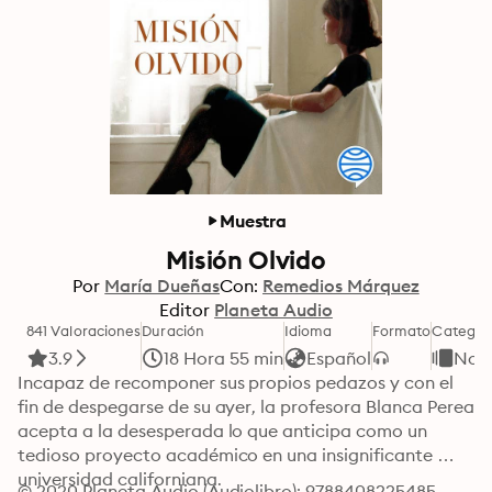
Muestra
Misión Olvido
Por
María Dueñas
Con:
Remedios Márquez
Editor
Planeta Audio
841 Valoraciones
Duración
Idioma
Formato
Categor
3.9
18 Hora 55 min
Español
Nov
Incapaz de recomponer sus propios pedazos y con el 
fin de despegarse de su ayer, la profesora Blanca Perea 
acepta a la desesperada lo que anticipa como un 
tedioso proyecto académico en una insignificante 
universidad californiana.

© 2020 Planeta Audio (Audiolibro): 9788408225485