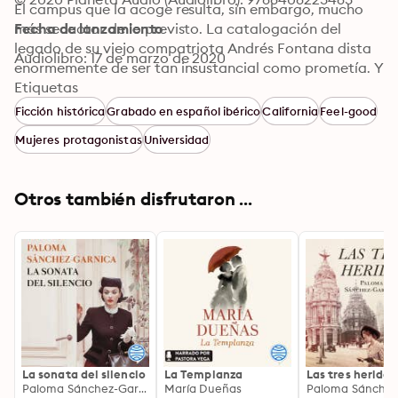
El campus que la acoge resulta, sin embargo, mucho 
más seductor de lo previsto. La catalogación del 
Fecha de lanzamiento
legado de su viejo compatriota Andrés Fontana dista 
Audiolibro: 17 de marzo de 2020
enormemente de ser tan insustancial como prometía. Y 
cuando el carismático Daniel Carter entra en su vida, 
Etiquetas
todo adquiere una nueva dimensión. 

Ficción histórica
Grabado en español ibérico
California
Feel-good
Amores cruzados, certezas a medias e intereses 
Mujeres protagonistas
Universidad
silenciados que acabarán por salir a la luz. Desde los 
viejos franciscanos que fundaron las míticas misiones 
californianas a los hispanistas y escritores exiliados 
Otros también disfrutaron ...
que a pesar de la nostalgia nunca lograron regresar. 
Con todos ellos entreverados en la propia historia de 
Blanca, Misión Olvido compone una narración 
intrigante, emotiva e intensamente humana.
La sonata del silencio
La Templanza
Las tres heridas
Paloma Sánchez-Garnica
María Dueñas