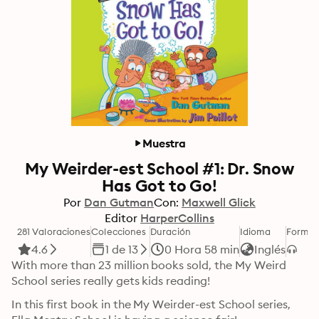
Muestra
My Weirder-est School #1: Dr. Snow
Has Got to Go!
Por
Dan Gutman
Con:
Maxwell Glick
Editor
HarperCollins
281 Valoraciones
Colecciones
Duración
Idioma
Format
4.6
1 de 13
0 Hora 58 min
Inglés
With more than 23 million books sold, the My Weird 
School series really gets kids reading!
In this first book in the My Weirder-est School series, 