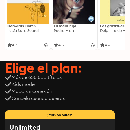
Comerás flores
La mala hija
Las gratitudes
Lucía Solla Sobral
Pedro Martí
Delphine de Vig
4.3
4.5
4.6
Elige el plan:
Más de 650.000 títulos
Kids mode
Modo sin conexión
Cancela cuando quieras
¡Más popular!
Unlimited