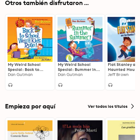
Otros también disfrutaron ...
My Weird School
My Weird School
Flat Stanley an
Special: Back to
Special: Bummer in
Haunted House
School, Weird Kids
Dan Gutman
the Summer!
Dan Gutman
Jeff Brown
Rule!
Empieza por aquí
Ver todos los títulos