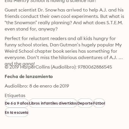
Ella Mentry School is having a science fair!
Guest scientist Dr. Snow has arrived to help A.J. and his 
friends conduct their own cool experiments. But what is 
“the Snowman” really planning? And what does S.T.E.M. 
even stand for, anyway?
Perfect for reluctant readers and all kids hungry for 
funny school stories, Dan Gutman’s hugely popular My 
Weird School chapter book series has something for 
everyone. Don’t miss the hilarious adventures of A.J. 
and the gang!
© 2019 HarperCollins (Audiolibro): 9780062886545
Fecha de lanzamiento
Audiolibro: 8 de enero de 2019
Etiquetas
De 6 a 9 años
Libros infantiles divertidos
Deporte
Fútbol
En la escuela