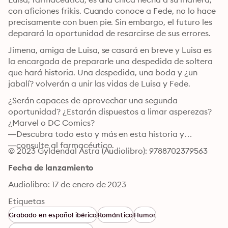
con aficiones frikis. Cuando conoce a Fede, no lo hace 
precisamente con buen pie. Sin embargo, el futuro les 
deparará la oportunidad de resarcirse de sus errores.
Jimena, amiga de Luisa, se casará en breve y Luisa es 
la encargada de prepararle una despedida de soltera 
que hará historia. Una despedida, una boda y ¿un 
jabalí? volverán a unir las vidas de Luisa y Fede.
¿Serán capaces de aprovechar una segunda 
oportunidad? ¿Estarán dispuestos a limar asperezas? 
¿Marvel o DC Comics?

—Descubra todo esto y más en esta historia y

—consulte al farmacéutico.
© 2023 Gyldendal Astra (Audiolibro): 9788702379563
Fecha de lanzamiento
Audiolibro: 17 de enero de 2023
Etiquetas
Grabado en español ibérico
Romántico
Humor