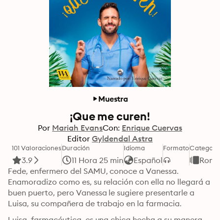
Muestra
¡Que me curen!
Por
Mariah Evans
Con:
Enrique Cuervas
Editor
Gyldendal Astra
101 Valoraciones
Duración
Idioma
Formato
Categorí
3.9
11 Hora 25 min
Español
Romá
Fede, enfermero del SAMU, conoce a Vanessa. 
Enamoradizo como es, su relación con ella no llegará a 
buen puerto, pero Vanessa le sugiere presentarle a 
Luisa, su compañera de trabajo en la farmacia.
Luisa, farmacéutica, es una chica hecha a su manera, 