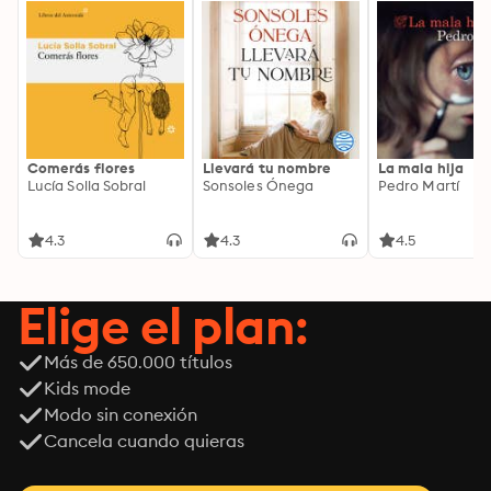
Comerás flores
Llevará tu nombre
La mala hija
Lucía Solla Sobral
Sonsoles Ónega
Pedro Martí
4.3
4.3
4.5
Elige el plan:
Más de 650.000 títulos
Kids mode
Modo sin conexión
Cancela cuando quieras