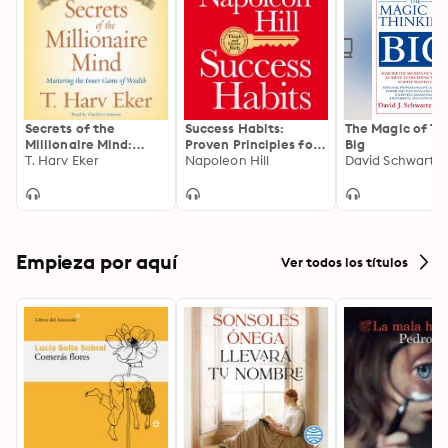
Secrets of the
Success Habits:
The Magic of Th
Millionaire Mind:
Proven Principles for
Big
Mastering the Inner
T. Harv Eker
Greater Wealth,
Napoleon Hill
David Schwartz
Game of Wealth
Health, and
Happiness
Empieza por aquí
Ver todos los títulos