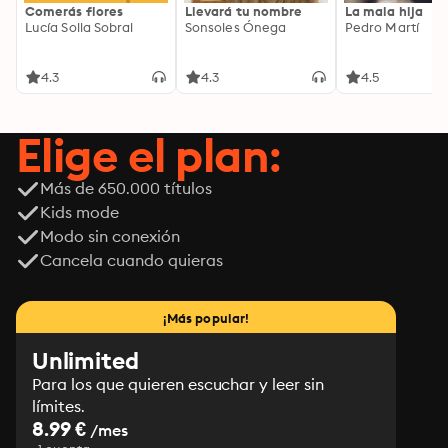
Comerás flores
Llevará tu nombre
La mala hija
Lucía Solla Sobral
Sonsoles Ónega
Pedro Martí
4.3
4.3
4.5
Elige el plan:
Más de 650.000 títulos
Kids mode
Modo sin conexión
Cancela cuando quieras
¡Más popular!
Unlimited
Para los que quieren escuchar y leer sin
límites.
8.99 €
/mes