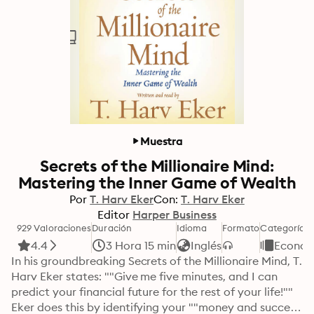
Muestra
Secrets of the Millionaire Mind:
Mastering the Inner Game of Wealth
Por
T. Harv Eker
Con:
T. Harv Eker
Editor
Harper Business
929 Valoraciones
Duración
Idioma
Formato
Categoría
4.4
3 Hora 15 min
Inglés
Econom
In his groundbreaking Secrets of the Millionaire Mind, T. 
Harv Eker states: ""Give me five minutes, and I can 
predict your financial future for the rest of your life!"" 
Eker does this by identifying your ""money and success 