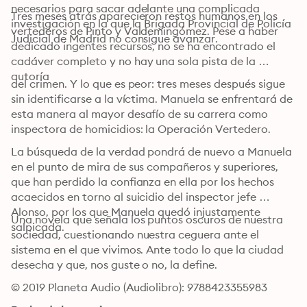
necesarios para sacar adelante una complicada 
Tres meses atrás aparecieron restos humanos en los 
investigación en la que la Brigada Provincial de Policía 
vertederos de Pinto y Valdemingómez. Pese a haber 
Judicial de Madrid no consigue avanzar.
dedicado ingentes recursos, no se ha encontrado el 
cadáver completo y no hay una sola pista de la 
autoría
del crimen. Y lo que es peor: tres meses después sigue 
sin identificarse a la víctima. Manuela se enfrentará de 
esta manera al mayor desafío de su carrera como 
inspectora de homicidios: la Operación Vertedero.
La búsqueda de la verdad pondrá de nuevo a Manuela 
en el punto de mira de sus compañeros y superiores, 
que han perdido la confianza en ella por los hechos 
acaecidos en torno al suicidio del inspector jefe 
Alonso, por los que Manuela quedó injustamente 
Una novela que señala los puntos oscuros de nuestra 
salpicada.
sociedad, cuestionando nuestra ceguera ante el 
sistema en el que vivimos. Ante todo lo que la ciudad 
desecha y que, nos guste o no, la define.
© 2019 Planeta Audio (Audiolibro): 9788423355983