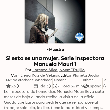
Muestra
Si esto es una mujer: Serie Inspectora
Manuela Mauri 1
Por
Lorenzo Silva
Noemí Trujillo
Con:
Elena Ruiz de Velasco
Editor
Planeta Audio
1028 Valoraciones
Colecciones
Duración
Idioma
For
3.9
1 de 3
7 Hora 56 min
Español
La inspectora de homicidios Manuela Mauri lleva siete 
meses de baja cuando recibe la visita de la oficial 
Guadalupe Larbi para pedirle que se reincorpore al 
trabajo: sólo ella, le dice, tiene la autoridad y el empuje 