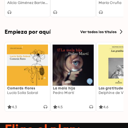
Alicia Giménez Bartlett
a donde ir + Do
María Oruña
fuimos invencib
Empieza por aquí
Ver todos los títulos
Comerás flores
La mala hija
Las gratitudes
Lucía Solla Sobral
Pedro Martí
Delphine de Vig
4.3
4.5
4.6