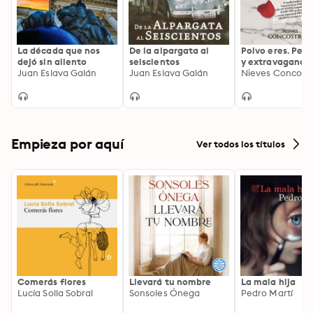
La década que nos
De la alpargata al
Polvo eres. Peri
dejó sin aliento
seiscientos
y extravagancia
Juan Eslava Galán
Juan Eslava Galán
algunos cadáve
Nieves Concostr
inquietos
Empieza por aquí
Ver todos los títulos
Comerás flores
Llevará tu nombre
La mala hija
Lucía Solla Sobral
Sonsoles Ónega
Pedro Martí