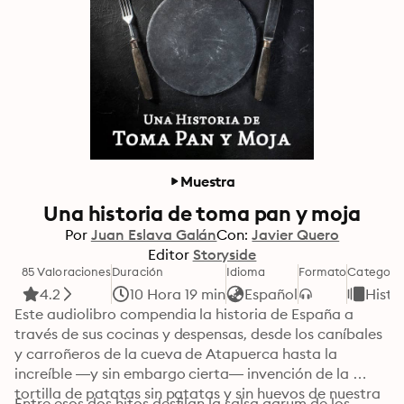
Muestra
Una historia de toma pan y moja
Por
Juan Eslava Galán
Con:
Javier Quero
Editor
Storyside
85 Valoraciones
Duración
Idioma
Formato
Categorí
4.2
10 Hora 19 min
Español
Histo
Este audiolibro compendia la historia de España a 
través de sus cocinas y despensas, desde los caníbales 
y carroñeros de la cueva de Atapuerca hasta la 
increíble —y sin embargo cierta— invención de la 
tortilla de patatas sin patatas y sin huevos de nuestra 
Entre esos dos hitos desfilan la salsa garum de los 