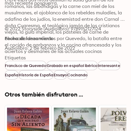
más reciente posguerra.
romanos, las albóndigas y la carne con miel de los 
musulmanes, el ajoblanco de los rebeldes muladíes, la 
adafina de los judíos, la enemistad entre don Carnal y 
doña Cuaresma, el teológico jamón de los cristianos 
© 2022 Storyside (Audiolibro): 9789152127124
viejos, la gula imperial, los pasteles de carne de 
ahorcado denunciados por Quevedo, la batalla entre 
Fecha de lanzamiento
el cocido de garbanzos y la cocina afrancesada y los 
Audiolibro: 2 de febrero de 2022
aciertos y desmanes de las actuales cocinas 
autonómicas. Sobre el moviente y variado fondo de 
Etiquetas
este retablo se va dibujando la constante del hambre 
Francisco de Quevedo
Grabado en español ibérico
Interesante
de los desfavorecidos, pobres o hidalgos sin fortuna 
España
Historia de España
Ensayo
Cocinando
que aguzan el ingenio para sacar el vientre del mal 
año, las adulteraciones, los gorrones de las bodas, las 
especias que llegaron de América, los comedores de 
Otros también disfrutaron ...
perro, los mesoneros del gato por liebre y otros 
muchos temas igualmente reveladores que el autor 
trata con la amenidad, ironía y rigor que lo 
caracterizan, hasta componer un fresco vivo del 
devenir de España a través de sus cocinas.