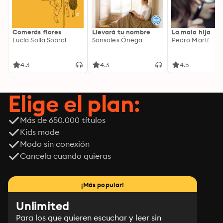
Comerás flores
Llevará tu nombre
La mala hija
Lucía Solla Sobral
Sonsoles Ónega
Pedro Martí
4.3
4.3
4.5
Elige el plan:
Más de 650.000 títulos
Kids mode
Modo sin conexión
Cancela cuando quieras
¡Más popular!
Unlimited
Para los que quieren escuchar y leer sin