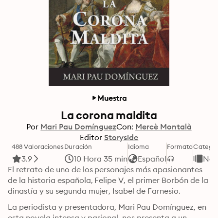
Muestra
La corona maldita
Por
Mari Pau Domínguez
Con:
Mercè Montalà
Editor
Storyside
488 Valoraciones
Duración
Idioma
Formato
Categor
3.9
10 Hora 35 min
Español
Nov
El retrato de uno de los personajes más apasionantes 
de la historia española, Felipe V, el primer Borbón de la 
dinastía y su segunda mujer, Isabel de Farnesio.
La periodista y presentadora, Mari Pau Domínguez, en 
esta novela intensa y pasional, nos presenta a un 