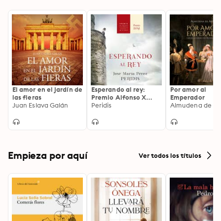
El amor en el jardín de
Esperando al rey:
Por amor al
las fieras
Premio Alfonso X
Emperador
Juan Eslava Galán
novela histórica 2014
Peridis
Almudena de Ar
Empieza por aquí
Ver todos los títulos