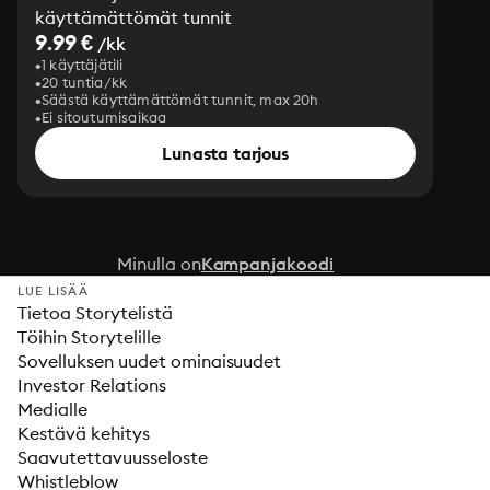
käyttämättömät tunnit
9.99 €
/kk
1 käyttäjätili
20 tuntia/kk
Säästä käyttämättömät tunnit, max 20h
Ei sitoutumisaikaa
Lunasta tarjous
Minulla on
Kampanjakoodi
LUE LISÄÄ
Tietoa Storytelistä
Töihin Storytelille
Sovelluksen uudet ominaisuudet
Investor Relations
Medialle
Kestävä kehitys
Saavutettavuusseloste
Whistleblow