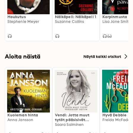
Houkutus
Nälkäpeli: Nälkäpeli 1
Korpinmusta
Stephenie Meyer
Suzanne Collins
Lisa Jane Smith
Aloita näistä
Näytä kaikki otsikot
Kuoleman hinta
Vendi: Jotta muut
Hyvä Debbie
Anna Jansson
tytöt pääsisivät
Freida McFadde
kotiin
Saara Salminen