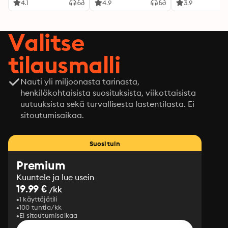
4.1
4.9
3.9
Valitse
tilausmalli
Nauti yli miljoonasta tarinasta,
henkilökohtaisista suosituksista, viikottaisista
uutuuksista sekä turvallisesta lastentilasta. Ei
sitoutumisaikaa.
Suosituin
Premium
Kuuntele ja lue usein
19.99 €
/kk
1 käyttäjätili
100 tuntia/kk
Ei sitoutumisaikaa