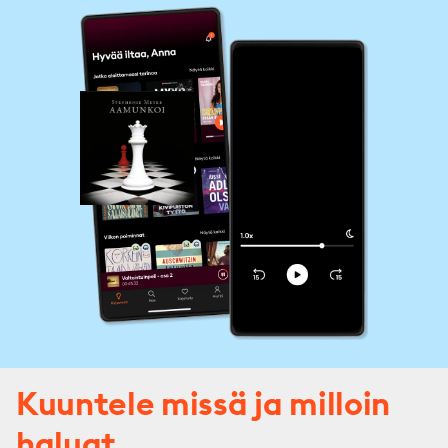
saaga: 1. Houkutus, 2. Uusikuu, 3. Epäilys, 4. Aamunkoi.
Kuuntele missä ja milloin
haluat