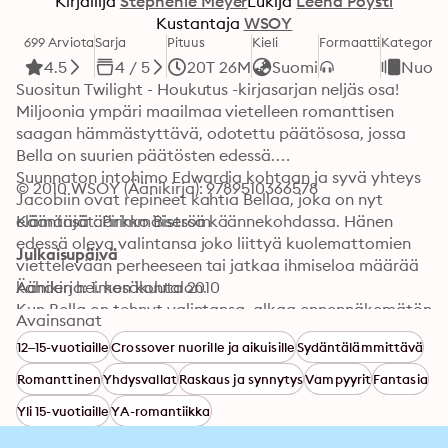
Kirjailija
Stephenie Meyer
Lukija
Leena Pöysti
Kustantaja
WSOY
699 Arviota
Sarja
Pituus
Kieli
Formaatti
Kategoria
4.5
4 / 5
20T 26M
Suomi
Nuore
Suositun Twilight - Houkutus -kirjasarjan neljäs osa!

Miljoonia ympäri maailmaa vietelleen romanttisen 
saagan hämmästyttävä, odotettu päätösosa, jossa 
Bella on suurien päätösten edessä.

Suunnaton intohimo Edwardia kohtaan ja syvä yhteys 
© 2010 WSOY (Äänikirja): 9789510366578
Jacobiin ovat repineet kahtia Bellaa, joka on nyt 
elämänsä äärimmäisessä käännekohdassa. Hänen 
Kääntäjät: Pirkko Biström
edessä oleva valintansa joko liittyä kuolemattomien 
Julkaisupäivä
viettelevään perheeseen tai jatkaa ihmiseloa määrää 
kahden heimon kohtalon.

Äänikirja: 1. kesäkuuta 2010
Kun Bella on tehnyt valintansa, alkaa ennennäkemätön 
Avainsanat
tapahtumien vyöry, joka johtaa käsittämättömiin 
12–15-vuotiaille
Crossover nuorille ja aikuisille
Sydäntälämmittävä
seurauksiin. Juuri kun Bellan elämän langat ovat 
kutoutumassa yhteen kuin kaunein silkki, ne 
Romanttinen
Yhdysvallat
Raskaus ja synnytys
Vampyyrit
Fantasia
uhkaavatkin tuhoutua yhdessä hetkessä ikuisiksi 
Yli 15-vuotiaille
YA-romantiikka
ajoiksi.

Kuuntele nyt äänikirjoina koko alkuperäinen Twilight-