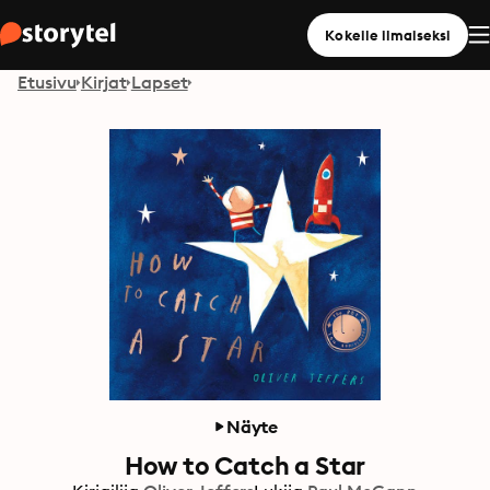
Kokeile ilmaiseksi
Etusivu
Kirjat
Lapset
Näyte
How to Catch a Star