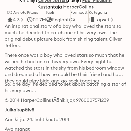
Kirjailija
Oliver Jeffers
Lukija
Paul McGann
Kustantaja
HarperCollins
173 Arviota
Pituus
Kieli
Formaatti
Kategoria
4.3
0T 7M
Englanti
Lapset
An inspirational story of a boy who loved the stars so 
much, he decided to catch one of his very own. The 
original debut picture book from shining talent Oliver 
Jeffers.
There once was a boy who loved stars so much that he 
wished he had one of his very own. Every night he 
watched the stars in the sky from his bedroom window 
and dreamed of how he could be their friend and how 
they could play hide-and-go-seek together.
So, one day, he decided to set about catching a star of 
his very own…
© 2014 HarperCollins (Äänikirja): 9780007571239
Julkaisupäivä
Äänikirja: 24. huhtikuuta 2014
Avainsanat