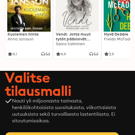
Kuoleman hinta
Vendi: Jotta muut
Hyvä Debbie
Anna Jansson
tytöt pääsisivät
Freida McFadde
kotiin
Saara Salminen
4.1
4.9
3.9
Valitse
tilausmalli
Nauti yli miljoonasta tarinasta,
henkilökohtaisista suosituksista, viikottaisista
uutuuksista sekä turvallisesta lastentilasta. Ei
sitoutumisaikaa.