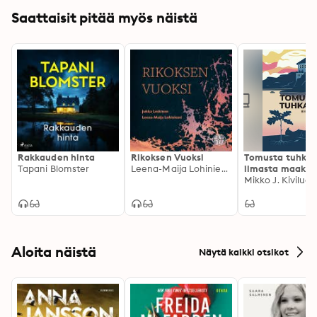
Saattaisit pitää myös näistä
Rakkauden hinta
Rikoksen Vuoksi
Tomusta tuhkak
Tapani Blomster
Leena-Maija Lohiniemi, Jukka Leskinen
ilmasta maaksi
Mikko J. Kiviluot
Aloita näistä
Näytä kaikki otsikot