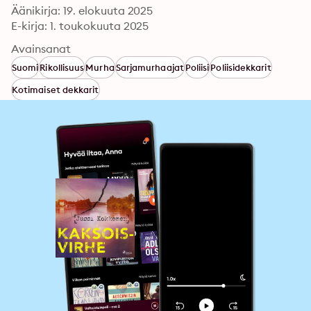
Äänikirja: 19. elokuuta 2025
E-kirja: 1. toukokuuta 2025
Avainsanat
Suomi
Rikollisuus
Murha
Sarjamurhaajat
Poliisi
Poliisidekkarit
Kotimaiset dekkarit