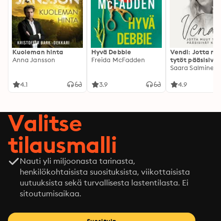
Kuoleman hinta
Hyvä Debbie
Vendi: Jotta mu
Anna Jansson
Freida McFadden
tytöt pääsisivät
kotiin
Saara Salminen
4.1
3.9
4.9
Valitse
tilausmalli
Nauti yli miljoonasta tarinasta,
henkilökohtaisista suosituksista, viikottaisista
uutuuksista sekä turvallisesta lastentilasta. Ei
sitoutumisaikaa.