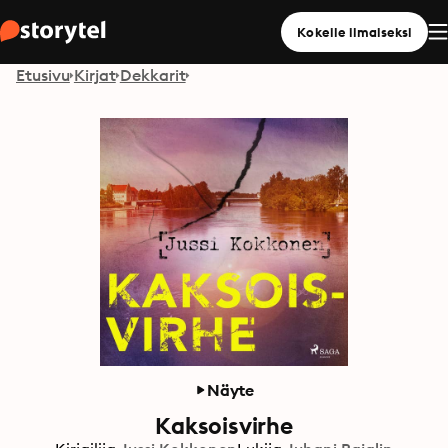
Kokeile ilmaiseksi
Etusivu
Kirjat
Dekkarit
Näyte
Kaksoisvirhe