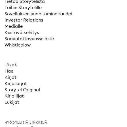
Tietoa Storytelistä
Töihin Storytelille
Sovelluksen uudet ominaisuudet
Investor Relations
Medialle
Kestävä kehitys
Saavutettavuusseloste
Whistleblow
LÖYDÄ
Hae
Kirjat
Kirjasarjat
Storytel Original
Kirjailijat
Lukijat
HYÖDYLLISIÄ LINKKEJÄ