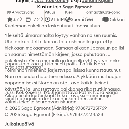
Kirjailija
Jussi Kokkonen
Lukija
Juhani Rajalin
Kustantaja
Saga Egmont
99 Arviota
Sarja
Pituus
Kieli
Formaatti
Kategoria
3.7
1 / 2
9T 51M
Suomi
Dekkarit
Kuoleman enkeli on laskeutunut Joensuuhun.
Yleiseltä uimarannalta löytyy vanhan naisen ruumis. 
Uhri on kuristettu koiran talutushihnalla ja jätetty 
hiekkaan makaamaan. Samaan aikaan Joensuun poliisi 
on saanut nimettömän kirjeen, jossa puhutaan 
enkeleistä. Onko murhalla ja kirjeellä yhteys, vai onko 
Tapausta alkaa tutkia nuori poliisi Patrik Nora. 
kyse sattumasta?
Toiminnan miehenä järjestyspoliisissa kunnostautunut 
Nora on uuden haasteen edessä. Älykkään murhaajan 
nappaamiseksi Noran on otettava kaikki keinot 
käyttöön ja lunastettava paikkansa rikostutkinnassa. 
Jussi Kokkosen (s. 1958) jännittävä Patrik Nora -sarja 
Aikaa ei ole kuitenkaan hukattavaksi – murhaaja 
sijoittuu kirjailijan kotikaupunkiin Joensuuhun.
valmistelee jo seuraavaa iskuaan.
© 2025 Saga Egmont (Äänikirja): 9788727251769
© 2025 Saga Egmont (E-kirja): 9788727234328
Julkaisupäivä