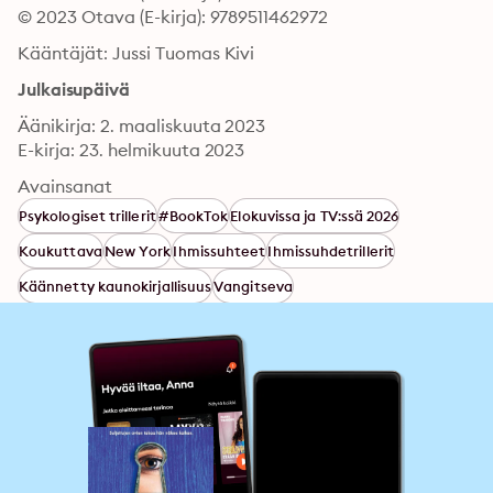
© 2023 Otava (E-kirja): 9789511462972
Kääntäjät: Jussi Tuomas Kivi
Julkaisupäivä
Äänikirja: 2. maaliskuuta 2023
E-kirja: 23. helmikuuta 2023
Avainsanat
Psykologiset trillerit
#BookTok
Elokuvissa ja TV:ssä 2026
Koukuttava
New York
Ihmissuhteet
Ihmissuhdetrillerit
Käännetty kaunokirjallisuus
Vangitseva