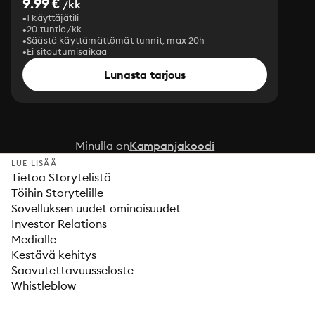
9.99 €
/kk
1 käyttäjätili
20 tuntia/kk
Säästä käyttämättömät tunnit, max 20h
Ei sitoutumisaikaa
Lunasta tarjous
Minulla on
Kampanjakoodi
LUE LISÄÄ
Tietoa Storytelistä
Töihin Storytelille
Sovelluksen uudet ominaisuudet
Investor Relations
Medialle
Kestävä kehitys
Saavutettavuusseloste
Whistleblow