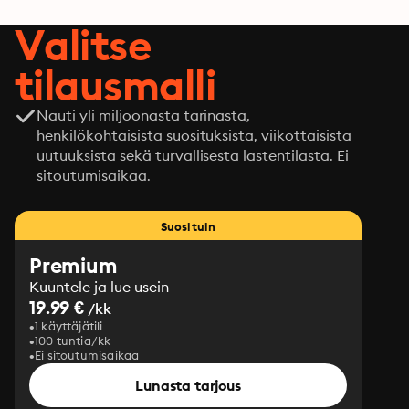
Valitse
tilausmalli
Nauti yli miljoonasta tarinasta,
henkilökohtaisista suosituksista, viikottaisista
uutuuksista sekä turvallisesta lastentilasta. Ei
sitoutumisaikaa.
Suosituin
Premium
Kuuntele ja lue usein
19.99 €
/kk
1 käyttäjätili
100 tuntia/kk
Ei sitoutumisaikaa
Lunasta tarjous