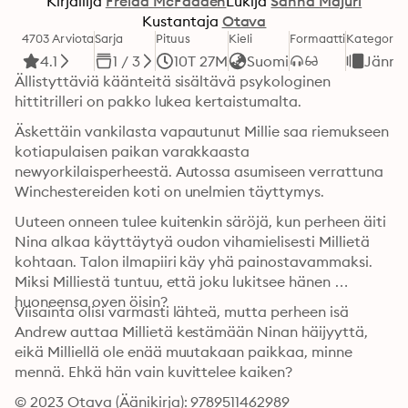
Kirjailija
Freida McFadden
Lukija
Sanna Majuri
Kustantaja
Otava
4703 Arviota
Sarja
Pituus
Kieli
Formaatti
Kategoria
4.1
1 / 3
10T 27M
Suomi
Jännit
Ällistyttäviä käänteitä sisältävä psykologinen 
hittitrilleri on pakko lukea kertaistumalta. 
Äskettäin vankilasta vapautunut Millie saa riemukseen 
kotiapulaisen paikan varakkaasta 
newyorkilaisperheestä. Autossa asumiseen verrattuna 
Winchestereiden koti on unelmien täyttymys.
Uuteen onneen tulee kuitenkin säröjä, kun perheen äiti 
Nina alkaa käyttäytyä oudon vihamielisesti Millietä 
kohtaan. Talon ilmapiiri käy yhä painostavammaksi. 
Miksi Milliestä tuntuu, että joku lukitsee hänen 
huoneensa oven öisin?
Viisainta olisi varmasti lähteä, mutta perheen isä 
Andrew auttaa Millietä kestämään Ninan häijyyttä, 
eikä Milliellä ole enää muutakaan paikkaa, minne 
mennä. Ehkä hän vain kuvittelee kaiken?
© 2023 Otava (Äänikirja): 9789511462989