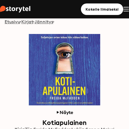
Kokeile ilmaiseksi
Etusivu
Kirjat
Jännitys
Näyte
Kotiapulainen