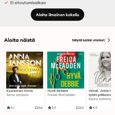
Ei sitoutumisaikaa
Aloita ilmainen kokeilu
Aloita näistä
Näytä kaikki otsikot
Kuoleman hinta
Hyvä Debbie
Vendi: Jotta mu
Anna Jansson
Freida McFadden
tytöt pääsisivät
kotiin
Saara Salminen
4.1
3.9
4.9