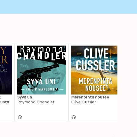
:
Syvä uni
Merenpinta nousee
Aarte
musta
Raymond Chandler
Clive Cussler
A. M. 