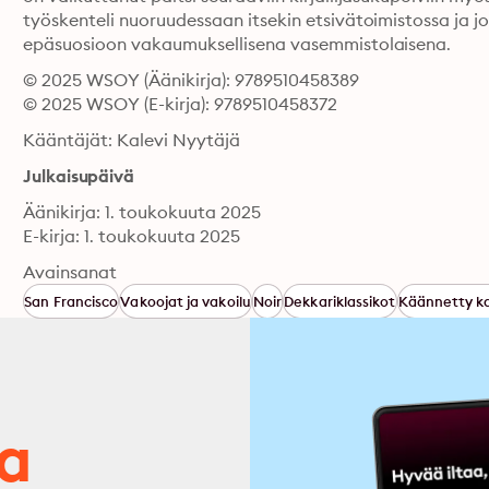
työskenteli nuoruudessaan itsekin etsivätoimistossa ja jo
epäsuosioon vakaumuksellisena vasemmistolaisena.
© 2025 WSOY (Äänikirja): 9789510458389
© 2025 WSOY (E-kirja): 9789510458372
Kääntäjät: Kalevi Nyytäjä
Julkaisupäivä
Äänikirja: 1. toukokuuta 2025
E-kirja: 1. toukokuuta 2025
Avainsanat
San Francisco
Vakoojat ja vakoilu
Noir
Dekkariklassikot
Käännetty ka
ja