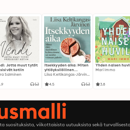
di: Jotta muut tytöt
Itsekkyyden aika: Miten
Yhden naisen huvi
sisivät kotiin
yltiöyksilöllinen
Mari Immo
ra Salminen
kulttuurimme sai
Liisa Keltikangas-Järvinen
meidät voimaan pahoin
.9
4.5
3.8
ausmalli
ta suosituksista, viikottaisista uutuuksista sekä turvallisest