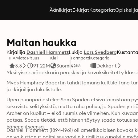
Äänikirjat
E-kirjat
Kategoriat
Opiskelij
Maltan haukka
Kirjailija
Dashiell Hammett
Lukija
Lars Svedberg
Kustanta
11 Arviota
Pituus
Kieli
Formaatti
Kategoria
3.3
9T 22M
Suomi
Dekkarit
Yksityisetsivädekkarin peruskivi ja kovaksikeitetty klass
Myös Humphrey Bogartin tähdittämänä kulttileffana tunn
ja -kirjailijan lukulistalle.
Upea punapää astelee Sam Spaden etsivätoimistoon py
sekavista selityksistä, mutta raha puhuu, ja Spaden yht
Archer on kuollut – eikä ruumis ole viimeinen. Kun kuvaa
patsas, Spade tietää, että hänen täytyy saada totuus selv
häneen itseensä.
Dashiell Hammett (1894-1961) oli amerikkalaisen kovaksikei
on vaikuttanut paitsi seuraaviin kirjailijasukupolviin myö