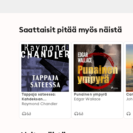
Saattaisit pitää myös näistä
Tappaja sateessa:
Punainen ympyrä
Cam
Kahdeksan
Edgar Wallace
Joh
rikoskertomusta
Raymond Chandler