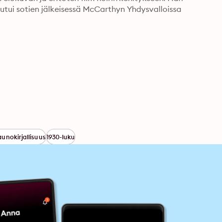
utui sotien jälkeisessä McCarthyn Yhdysvalloissa 
unokirjallisuus
1930-luku