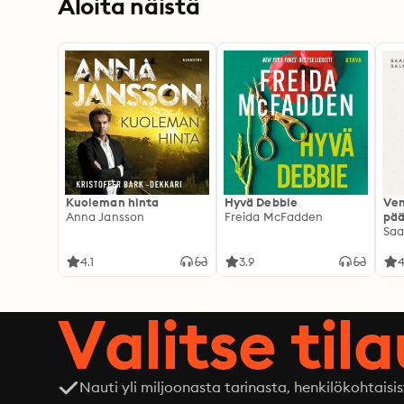
Aloita näistä
Kuoleman hinta
Hyvä Debbie
Ven
Anna Jansson
Freida McFadden
pää
Saa
4.1
3.9
4
Valitse til
Nauti yli miljoonasta tarinasta, henkilökohtaisis