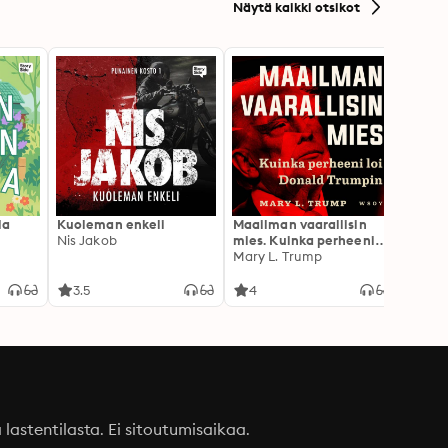
Näytä kaikki otsikot
la
Kuoleman enkeli
Maailman vaarallisin
Canno
Nis Jakob
mies. Kuinka perheeni
Rokkia
loi Donald Trumpin
Mary L. Trump
3.5
4
3.1
a lastentilasta. Ei sitoutumisaikaa.