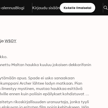
a-alennus
Blogi
Kirjaudu sisään
Kokeile ilmaiseksi
ja
WSOY
ikko.
ettu Maltan haukka kuuluu jokaisen dekkarifanin 
ytämään apua. Spade ei usko sanaakaan 
iökumppani Archer lähtee ladyn matkaan. Pian 
n ilmestyy mystinen, mustaa haukkaa esittävä 
ille ennen kuin poliisin epäilykset kohdistuvat 
tetyn rikoskirjallisuuden uranuurtaja, jonka tyyli 
s elokuvan ja eritoten film noirin kehitykseen. Hän 