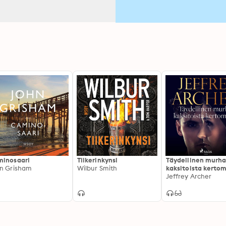
inosaari
Tiikerinkynsi
Täydellinen murha
n Grisham
Wilbur Smith
kaksitoista kerto
Jeffrey Archer