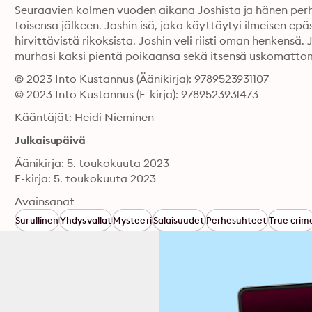
Seuraavien kolmen vuoden aikana Joshista ja hänen perhe
toisensa jälkeen. Joshin isä, joka käyttäytyi ilmeisen ep
hirvittävistä rikoksista. Joshin veli riisti oman henkensä
murhasi kaksi pientä poikaansa sekä itsensä uskomattom
© 2023 Into Kustannus (Äänikirja): 9789523931107
© 2023 Into Kustannus (E-kirja): 9789523931473
Kääntäjät: Heidi Nieminen
Julkaisupäivä
Äänikirja: 5. toukokuuta 2023
E-kirja: 5. toukokuuta 2023
Avainsanat
Surullinen
Yhdysvallat
Mysteeri
Salaisuudet
Perhesuhteet
True crim