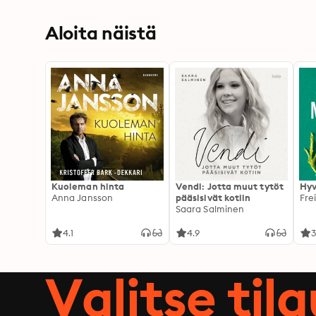
Aloita näistä
Kuoleman hinta
Vendi: Jotta muut tytöt
Hyv
Anna Jansson
pääsisivät kotiin
Fre
Saara Salminen
4.1
4.9
3
Valitse til