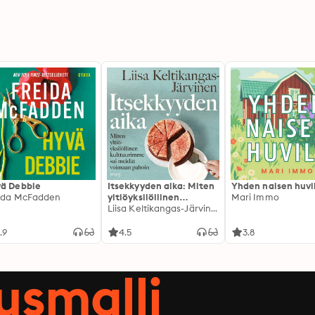
ä Debbie
Itsekkyyden aika: Miten
Yhden naisen huvi
ida McFadden
yltiöyksilöllinen
Mari Immo
kulttuurimme sai
Liisa Keltikangas-Järvinen
meidät voimaan pahoin
.9
4.5
3.8
ausmalli