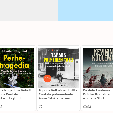
hetragedia – Vaiettu
Tapaus Valheiden talli –
Kevinin kuolema:
uus Ruotsia
Ruotsin pahamaineinen
Kuinka Ruotsin su
kyttäneestä
sabet Höglund
ratsastuskouluskandaali
Anne Niluka Iversen
rikosskandaali tuh
Andreas Slätt
hesurmasta
yhden perheen el