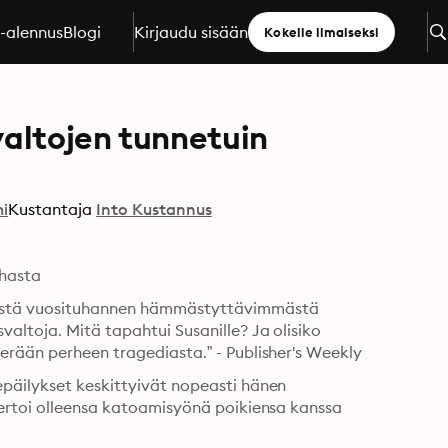
a-alennus
Blogi
Kirjaudu sisään
Kokeile ilmaiseksi
altojen tunnetuin
i
Kustantaja
Into Kustannus
rhasta
destä vuosituhannen hämmästyttävimmästä 
ltoja. Mitä tapahtui Susanille? Ja olisiko 
erään perheen tragediasta.” - Publisher's Weekly
päilykset keskittyivät nopeasti hänen 
kertoi olleensa katoamisyönä poikiensa kanssa 