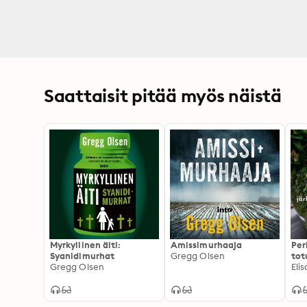
Saattaisit pitää myös näistä
Myrkyllinen äiti:
Amissimurhaaja
Per
Syanidimurhat
Gregg Olsen
tot
Gregg Olsen
jär
Eli
per