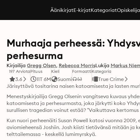
Äänikirjat
E-kirjat
Kategoriat
Opiskelij
Murhaaja perheessä: Yhdysv
perhesurma
Kirjailija
Gregg Olsen
Rebecca Morris
Lukija
Markus Niem
197 Arviota
Pituus
Kieli
Formaatti
Kategoria
3.6
11T 6M
Suomi
True Crime
Järisyttävä tositarina naisen katoamisesta ja lasten mu
Menestyskirjailija Gregg Olsenin vangitseva kuvaus yh
katoamisesta ja perhesurmasta, joka järkytti koko Yhdysva
surullisen tragedian voinut estää? ”Vaikuttava kertomus 
Kun nuori perheenäiti Susan Powell katosi vuonna 2009, e
aviomieheensä Joshiin. Josh kiisti tietävänsä mitään ja 
telttailemassa - keskellä lumimyrskyä.