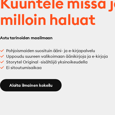
Kuuntele missä 
milloin haluat
Astu tarinoiden maailmaan
Pohjoismaiden suosituin ääni- ja e-kirjapalvelu
Uppoudu suureen valikoimaan äänikirjoja ja e-kirjoja
Storytel Original -sisältöjä yksinoikeudella
Ei sitoutumisaikaa
Aloita ilmainen kokeilu