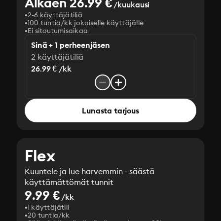
Alkaen 26.99 €
/kuukausi
2-6 käyttäjätiliä
100 tuntia/kk jokaiselle käyttäjälle
Ei sitoutumisaikaa
Sinä + 1 perheenjäsen
2 käyttäjätiliä
26.99 € /kk
Lunasta tarjous
Flex
Kuuntele ja lue harvemmin - säästä
käyttämättömät tunnit
9.99 €
/kk
1 käyttäjätili
20 tuntia/kk