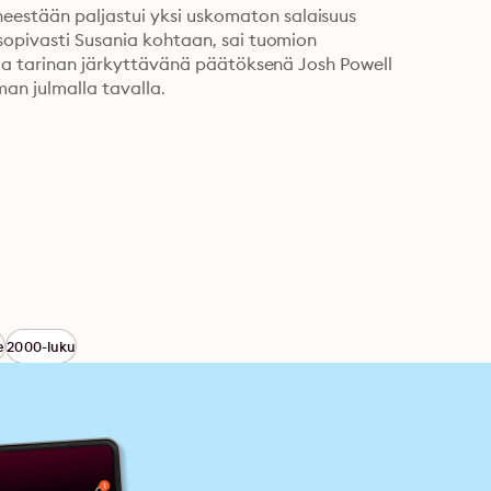
estään paljastui yksi uskomaton salaisuus 
äsopivasti Susania kohtaan, sai tuomion 
. Ja tarinan järkyttävänä päätöksenä Josh Powell 
an julmalla tavalla.
e
2000-luku