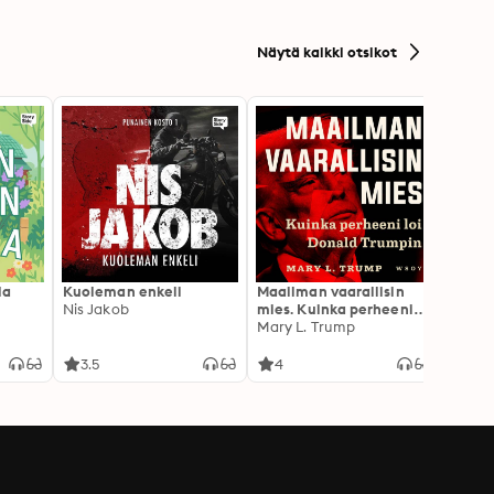
Näytä kaikki otsikot
la
Kuoleman enkeli
Maailman vaarallisin
Palkk
Nis Jakob
mies. Kuinka perheeni
arvoi
loi Donald Trumpin
Mary L. Trump
Julia
3.5
4
4.2