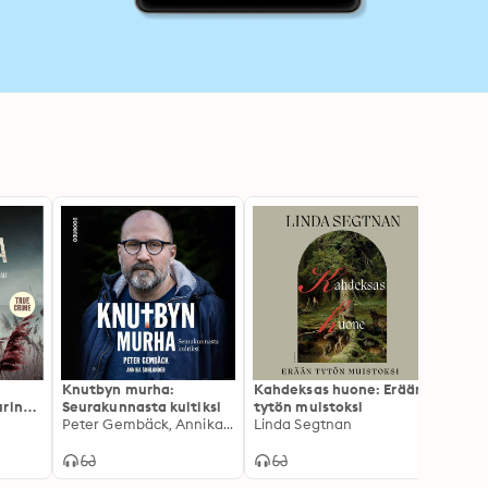
Knutbyn murha:
Kahdeksas huone: Erään
Isä ki
urin
Seurakunnasta kultiksi
tytön muistoksi
osi
Peter Gembäck, Annika Sohlander
Linda Segtnan
ämän