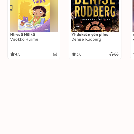
Hirveä Nälkä
Yhdeksän yön piina
Vuokko Hurme
Denise Rudberg
4.5
3.8