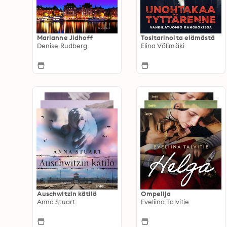
Marianne Jidhoff
Tositarinoita elämästä
Denise Rudberg
Elina Välimäki
Auschwitzin kätilö
Ompelija
Anna Stuart
Eveliina Talvitie