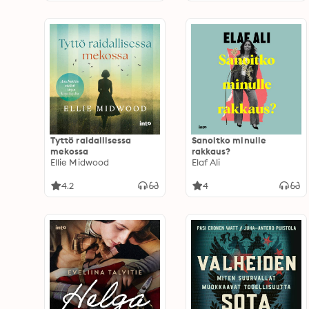
Tyttö raidallisessa
Sanoitko minulle
mekossa
rakkaus?
Ellie Midwood
Elaf Ali
4.2
4