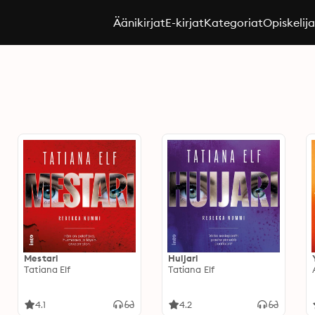
Äänikirjat
E-kirjat
Kategoriat
Opiskelij
Mestari
Huijari
Tatiana Elf
Tatiana Elf
4.1
4.2