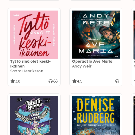
Tyttö sinä olet keski-
Operaatio Ave Maria
ikäinen
Andy Weir
Saara Henriksson
3.8
4.5