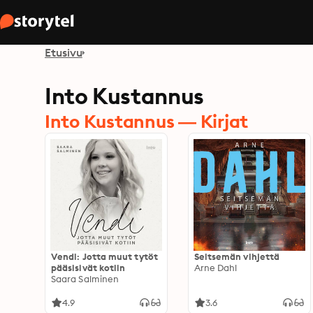
Etusivu
Into Kustannus
Into Kustannus — Kirjat
Vendi: Jotta muut tytöt
Seitsemän vihjettä
pääsisivät kotiin
Arne Dahl
Saara Salminen
4.9
3.6