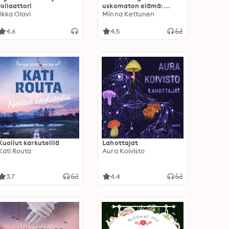
rollaattori
uskomaton elämä:
Ilkka Olavi
Tuulen kieltä etsimässä
Minna Kettunen
4.6
4.5
Kuollut karkuteillä
Lahottajat
Kati Routa
Aura Koivisto
3.7
4.4