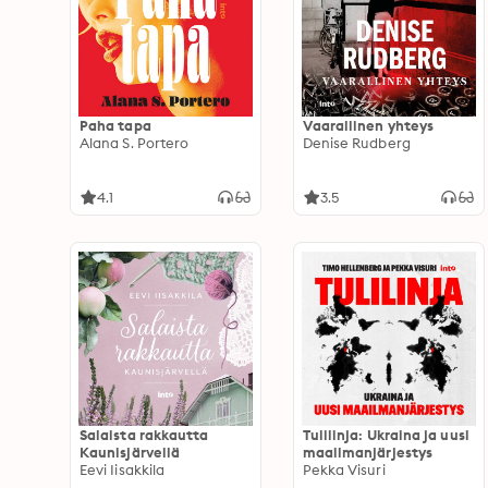
Paha tapa
Vaarallinen yhteys
Alana S. Portero
Denise Rudberg
4.1
3.5
Salaista rakkautta
Tulilinja: Ukraina ja uusi
Kaunisjärvellä
maailmanjärjestys
Eevi Iisakkila
Pekka Visuri