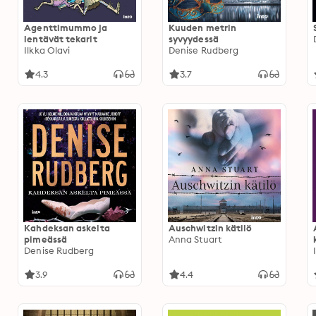
Agenttimummo ja
Kuuden metrin
lentävät tekarit
syvyydessä
Ilkka Olavi
Denise Rudberg
4.3
3.7
Kahdeksan askelta
Auschwitzin kätilö
pimeässä
Anna Stuart
Denise Rudberg
3.9
4.4