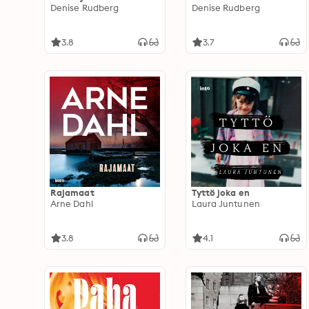
Denise Rudberg
Denise Rudberg
3.8
3.7
Rajamaat
Tyttö joka en
Arne Dahl
Laura Juntunen
3.8
4.1