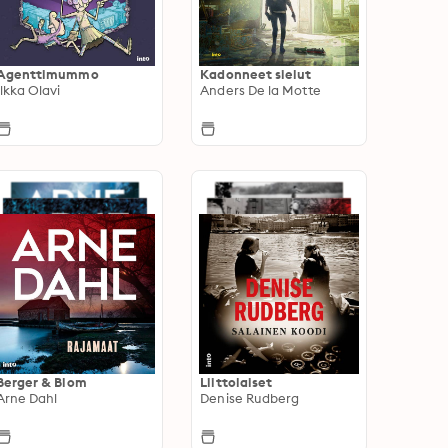
Agenttimummo
Kadonneet sielut
Ilkka Olavi
Anders De la Motte
Berger & Blom
Liittolaiset
Arne Dahl
Denise Rudberg