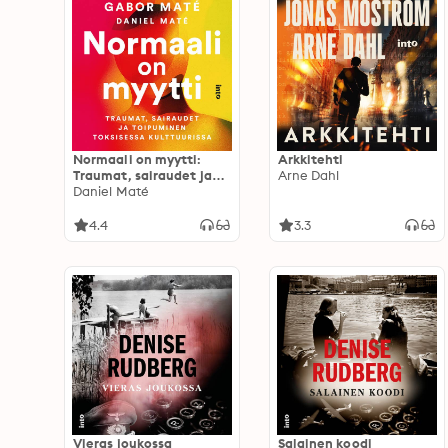
Normaali on myytti:
Arkkitehti
Traumat, sairaudet ja
Arne Dahl
toipuminen toksisessa
Daniel Maté
maailmassa
4.4
3.3
Vieras joukossa
Salainen koodi