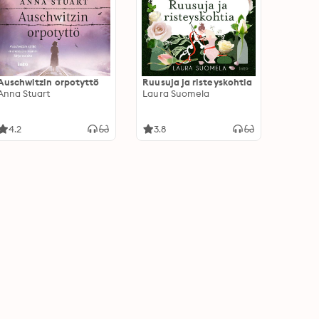
Auschwitzin orpotyttö
Ruusuja ja risteyskohtia
Anna Stuart
Laura Suomela
4.2
3.8