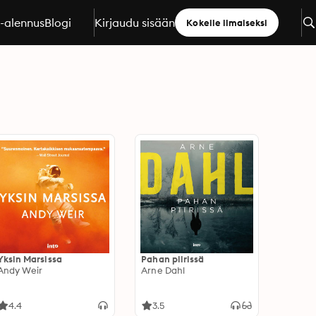
a-alennus
Blogi
Kirjaudu sisään
Kokeile ilmaiseksi
Yksin Marsissa
Pahan piirissä
Andy Weir
Arne Dahl
4.4
3.5