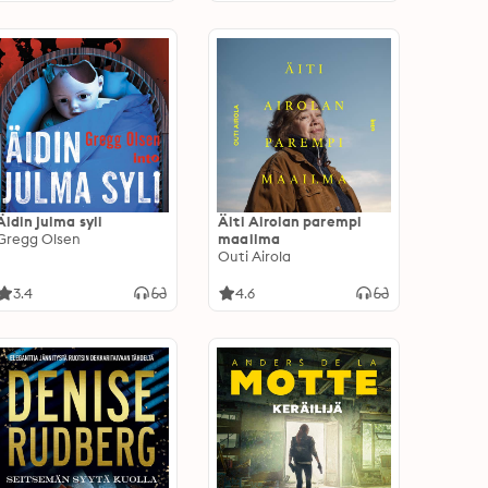
Äidin julma syli
Äiti Airolan parempi
Gregg Olsen
maailma
Outi Airola
3.4
4.6