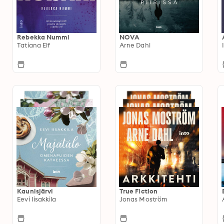
Rebekka Nummi
NOVA
Tatiana Elf
Arne Dahl
Kaunisjärvi
True Fiction
Eevi Iisakkila
Jonas Moström