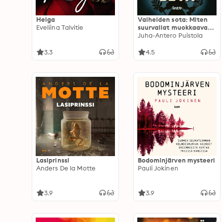
Helga
Valheiden sota: Miten
Eveliina Talvitie
suurvallat muokkaavat
todellisuutta
Juha-Antero Puistola
3.3
4.5
Lasiprinssi
Bodominjärven mysteeri
Anders De la Motte
Pauli Jokinen
3.9
3.9