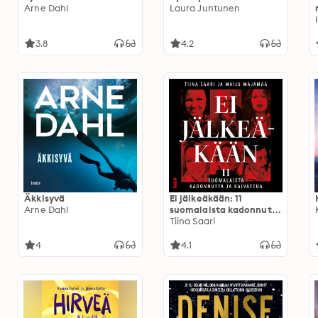
Arne Dahl
Laura Juntunen
3.8
4.2
Äkkisyvä
Ei jälkeäkään: 11
Arne Dahl
suomalaista kadonnutta
ja kaivattua
Tiina Saari
4
4.1