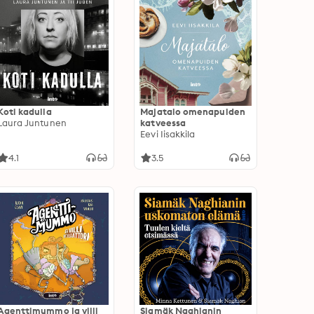
Koti kadulla
Majatalo omenapuiden
Laura Juntunen
katveessa
Eevi Iisakkila
4.1
3.5
Agenttimummo ja villi
Siamäk Naghianin