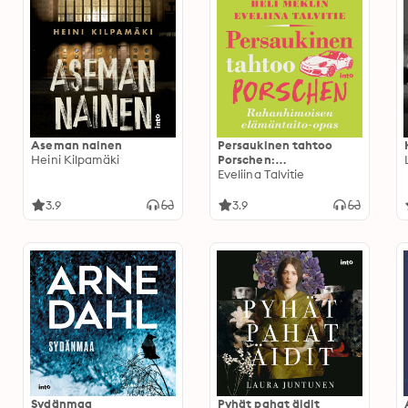
Aseman nainen
Persaukinen tahtoo
Heini Kilpamäki
Porschen:
Rahanhimoisen
Eveliina Talvitie
elämäntaito-opas
3.9
3.9
Sydänmaa
Pyhät pahat äidit