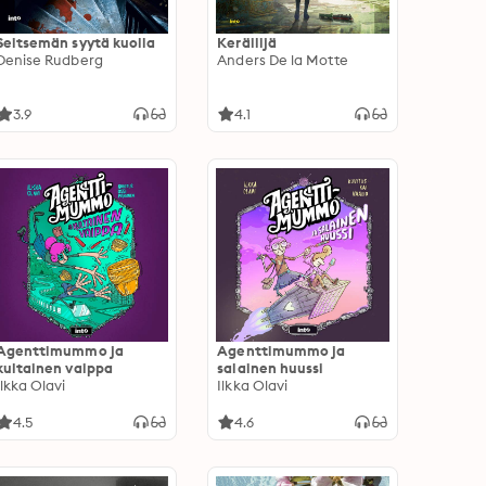
Seitsemän syytä kuolla
Keräilijä
Denise Rudberg
Anders De la Motte
3.9
4.1
Agenttimummo ja
Agenttimummo ja
kultainen vaippa
salainen huussi
Ilkka Olavi
Ilkka Olavi
4.5
4.6