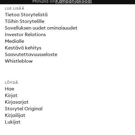
Minulla on
Kampanjakoodi
LUE LISÄÄ
Tietoa Storytelistä
Töihin Storytelille
Sovelluksen uudet ominaisuudet
Investor Relations
Medialle
Kestävä kehitys
Saavutettavuusseloste
Whistleblow
LÖYDÄ
Hae
Kirjat
Kirjasarjat
Storytel Original
Kirjailijat
Lukijat