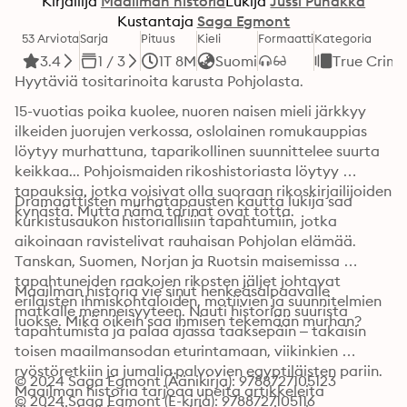
Kirjailija
Maailman historia
Lukija
Jussi Puhakka
Kustantaja
Saga Egmont
53 Arviota
Sarja
Pituus
Kieli
Formaatti
Kategoria
3.4
1 / 3
1T 8M
Suomi
True Crim
Hyytäviä tositarinoita karusta Pohjolasta.
15-vuotias poika kuolee, nuoren naisen mieli järkkyy 
ilkeiden juorujen verkossa, oslolainen romukauppias 
löytyy murhattuna, taparikollinen suunnittelee suurta 
keikkaa... Pohjoismaiden rikoshistoriasta löytyy 
tapauksia, jotka voisivat olla suoraan rikoskirjailijoiden 
Dramaattisten murhatapausten kautta lukija saa 
kynästä. Mutta nämä tarinat ovat totta.
kurkistusaukon historiallisiin tapahtumiin, jotka 
aikoinaan ravistelivat rauhaisan Pohjolan elämää. 
Tanskan, Suomen, Norjan ja Ruotsin maisemissa 
tapahtuneiden raakojen rikosten jäljet johtavat 
Maailman historia vie sinut henkeäsalpaavalle 
erilaisten ihmiskohtaloiden, motiivien ja suunnitelmien 
matkalle menneisyyteen. Nauti historian suurista 
luokse. Mikä oikein saa ihmisen tekemään murhan?
tapahtumista ja palaa ajassa taaksepäin – takaisin 
toisen maailmansodan eturintamaan, viikinkien 
ryöstöretkiin ja jumalia palvovien egyptiläisten pariin. 
© 2024 Saga Egmont (Äänikirja): 9788727105123
Maailman historia tarjoaa upeita artikkeleita 
© 2024 Saga Egmont (E-kirja): 9788727105116