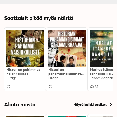
Saattaisit pitää myös näistä
Historian pahimmat
Historian
Murhat Itämere
naisrikolliset
pahamaineisimmat
rannoilla 1: Ku
Orage
sarjamurhaajat
Orage
kauppiaat
Janne Aagaard
Aloita näistä
Näytä kaikki otsikot