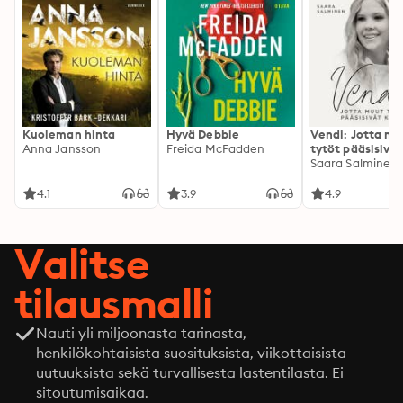
Kuoleman hinta
Hyvä Debbie
Vendi: Jotta mu
Anna Jansson
Freida McFadden
tytöt pääsisivät
kotiin
Saara Salminen
4.1
3.9
4.9
Valitse
tilausmalli
Nauti yli miljoonasta tarinasta,
henkilökohtaisista suosituksista, viikottaisista
uutuuksista sekä turvallisesta lastentilasta. Ei
sitoutumisaikaa.