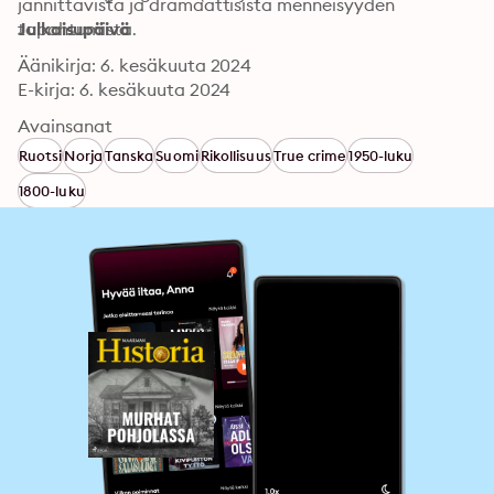
jännittävistä ja dramaattisista menneisyyden 
tapahtumista.
Julkaisupäivä
Äänikirja: 6. kesäkuuta 2024
E-kirja: 6. kesäkuuta 2024
Avainsanat
Ruotsi
Norja
Tanska
Suomi
Rikollisuus
True crime
1950-luku
1800-luku