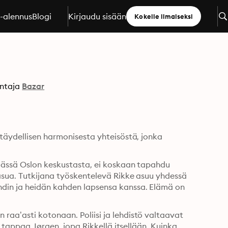
a-alennus
Blogi
Kirjaudu sisään
Kokeile ilmaiseksi
ntaja
Bazar
täydellisen harmonisesta yhteisöstä, jonka 
päässä Oslon keskustasta, ei koskaan tapahdu 
 asua. Tutkijana työskentelevä Rikke asuu yhdessä 
din ja heidän kahden lapsensa kanssa. Elämä on 
aa’asti kotonaan. Poliisi ja lehdistö valtaavat 
i tappaa Jørgen, jopa Rikkellä itsellään. Kuinka 