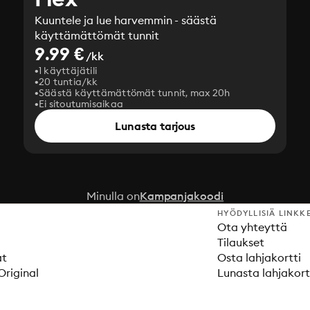
Kuuntele ja lue harvemmin - säästä
käyttämättömät tunnit
9.99 €
/kk
1 käyttäjätili
20 tuntia/kk
Säästä käyttämättömät tunnit, max 20h
Ei sitoutumisaikaa
Lunasta tarjous
Minulla on
Kampanjakoodi
HYÖDYLLISIÄ LINKK
Ota yhteyttä
Tilaukset
at
Osta lahjakortti
Original
Lunasta lahjakort