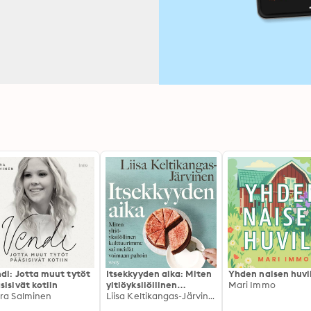
di: Jotta muut tytöt
Itsekkyyden aika: Miten
Yhden naisen huvi
sisivät kotiin
yltiöyksilöllinen
Mari Immo
ra Salminen
kulttuurimme sai
Liisa Keltikangas-Järvinen
meidät voimaan pahoin