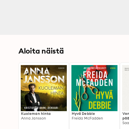
Aloita näistä
Kuoleman hinta
Hyvä Debbie
Ven
Anna Jansson
Freida McFadden
pää
Saa