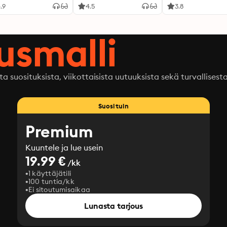
.9
4.5
3.8
ausmalli
ta suosituksista, viikottaisista uutuuksista sekä turvallisest
Suosituin
Premium
Kuuntele ja lue usein
19.99 €
/kk
1 käyttäjätili
100 tuntia/kk
Ei sitoutumisaikaa
Lunasta tarjous