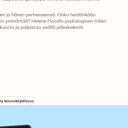
een ja hänen perheeseensä. Onko heidänkään 
äin ymmärtää? Helene Floodin psykologinen trilleri 
orta ja paljastaa sisällä piileskelevät 
y kaunokirjallisuus