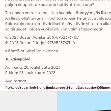
paljon naapurit oikeastaan tietävät toisistaan?
Tutkinnan edetessä poliisien huomio kääntyy myös Rikk
idyllinsä ollut aivan niin puhtoista kuin he antavat ulosp
Rakastaja raottaa täydelliseltä näyttävän yhteisön ulkoku
salaisuudet, joiden vuoksi joku on valmis tappamaan.
© 2023 Bazar (Äänikirja): 9789523767157
© 2023 Bazar (E-kirja): 9789523767140
Kääntäjät: Virpi Vainikainen
Julkaisupäivä
Äänikirja: 28. joulukuuta 2023
E-kirja: 28. joulukuuta 2023
Avainsanat
Psykologiset trillerit
Norja
Ihmissuhteet
Murha
Salaisuudet
Käännett