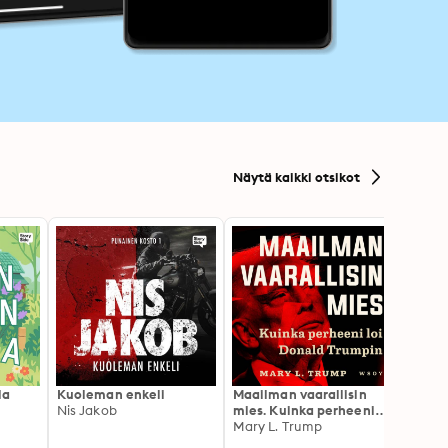
Näytä kaikki otsikot
la
Kuoleman enkeli
Maailman vaarallisin
Canno
Nis Jakob
mies. Kuinka perheeni
Rokkia
loi Donald Trumpin
Mary L. Trump