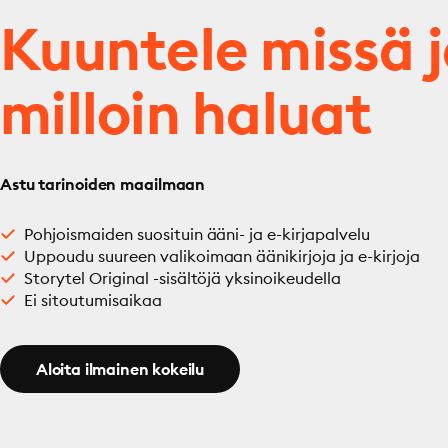
Kuuntele missä 
milloin haluat
Astu tarinoiden maailmaan
Pohjoismaiden suosituin ääni- ja e-kirjapalvelu
Uppoudu suureen valikoimaan äänikirjoja ja e-kirjoja
Storytel Original -sisältöjä yksinoikeudella
Ei sitoutumisaikaa
Aloita ilmainen kokeilu