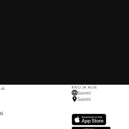
KIELI JA ALUE
EJÄ
Suomi
Suomi
ti