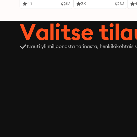
4.1
3.9
4
Valitse til
Nauti yli miljoonasta tarinasta, henkilökohtaisis