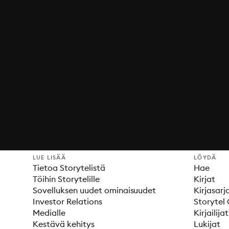
LUE LISÄÄ
LÖYDÄ
Tietoa Storytelistä
Hae
Töihin Storytelille
Kirjat
Sovelluksen uudet ominaisuudet
Kirjasarj
Investor Relations
Storytel 
Medialle
Kirjailijat
Kestävä kehitys
Lukijat