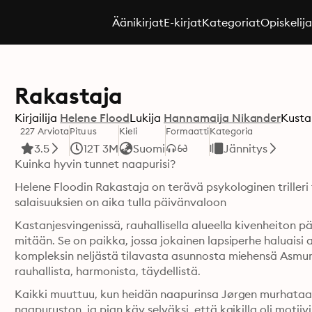
Äänikirjat
E-kirjat
Kategoriat
Opiskelij
Rakastaja
Kirjailija
Helene Flood
Lukija
Hannamaija Nikander
Kusta
227 Arviota
Pituus
Kieli
Formaatti
Kategoria
3.5
12T 3M
Suomi
Jännitys
Kuinka hyvin tunnet naapurisi?
Helene Floodin Rakastaja on terävä psykologinen trilleri 
salaisuuksien on aika tulla päivänvaloon
Kastanjesvingenissä, rauhallisella alueella kivenheiton 
mitään. Se on paikka, jossa jokainen lapsiperhe haluaisi
kompleksin neljästä tilavasta asunnosta miehensä Asmun
rauhallista, harmonista, täydellistä.
Kaikki muuttuu, kun heidän naapurinsa Jørgen murhataan r
naapuruston, ja pian käy selväksi, että kaikilla oli motiiv