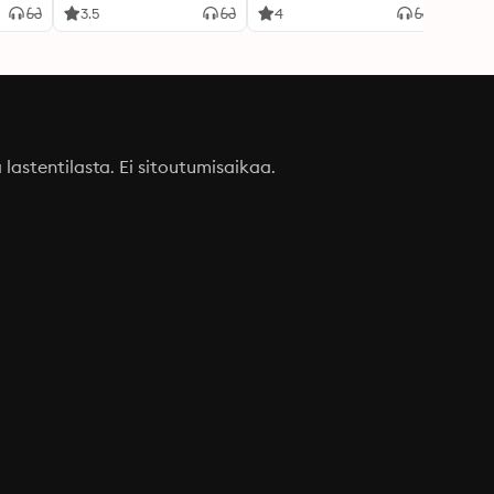
3.5
4
3.1
a lastentilasta. Ei sitoutumisaikaa.