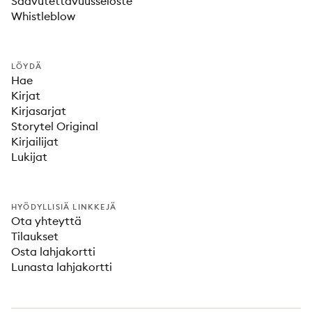
Saavutettavuusseloste
Whistleblow
LÖYDÄ
Hae
Kirjat
Kirjasarjat
Storytel Original
Kirjailijat
Lukijat
HYÖDYLLISIÄ LINKKEJÄ
Ota yhteyttä
Tilaukset
Osta lahjakortti
Lunasta lahjakortti