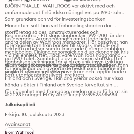
BJÖRN "NALLE" WAHLROOS var aktivt med och 
omformade det finländska näringslivet pa 1990-talet. 
Som grundare och vd för investeringsbanken 
Mandatum satt han vid förhandlingsborden där 
storföretag såldes, omstrukturerades och 
Regnmakarna - Ett slags dagböcker 1992-2001 är den 
fusionerades. Arrangemangen omfattade hela 
andra delen av Wahlroos memoarer. Här beskriver han 
företagssektorn från banker till skogs-, metall- och 
hektiska arbetsår som kulminerade i internetbubblan 
mediebolag. Finland genomgick en djup ekonomisk kris 
vid millennieskiftet. Tack vare Wahlroos noggranna 
på 1990-talet. Samtidigt blev just krisen startskottet 
dagboksanteckningar får vi nu en unik insyn i viktiga 
till en febril förnyelse av hela landet, som slutligen fann 
Wahlroos ger texten färg med skarpt tecknade 
förhandlingar och avgörande beslut som tidigare inte 
porträtt av näringslivets påverkare och toppar både i 
sin plats som en del av väst. 
nått utanför näringslivets inre krets. 
Finland och i Sverige. Han analyserar också hur vissa 
kända släkter i Finland och Sverige förvaltat sin 
förmögenhet med framgång, medan andra förlorat sin.
© 2023 Förlaget M Oy Ab (E-kirja): 9789523335684
Julkaisupäivä
E-kirja: 10. joulukuuta 2023
Avainsanat
Björn Wahlroos