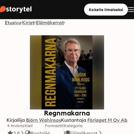
Kokeile ilmaiseksi
Etusivu
Kirjat
Elämäkerrat
Regnmakarna
Kirjailija
Björn Wahlroos
Kustantaja
Förlaget M Oy Ab
4 Arviota
Kieli
Formaatti
Kategoria
3.8
Ruotsi
Elämäkerrat