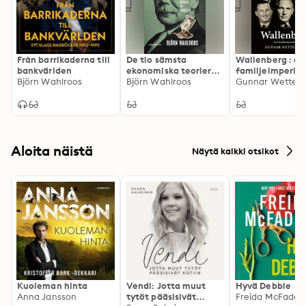
Från barrikaderna till
De tio sämsta
Wallenberg : et
bankvärlden
ekonomiska teorierna
familjeimperiu
Björn Wahlroos
: från Keynes till
Björn Wahlroos
Gunnar Wetterb
Piketty
Aloita näistä
Näytä kaikki otsikot
Kuoleman hinta
Vendi: Jotta muut
Hyvä Debbie
Anna Jansson
tytöt pääsisivät
Freida McFadde