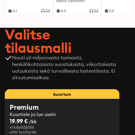
kotiin
Saara Salminen
4.1
4.9
3.9
Valitse
tilausmalli
Nauti yli miljoonasta tarinasta,
henkilökohtaisista suosituksista, viikottaisista
uutuuksista sekä turvallisesta lastentilasta. Ei
sitoutumisaikaa.
Suosituin
Premium
Kuuntele ja lue usein
19.99 €
/kk
1 käyttäjätili
100 tuntia/kk