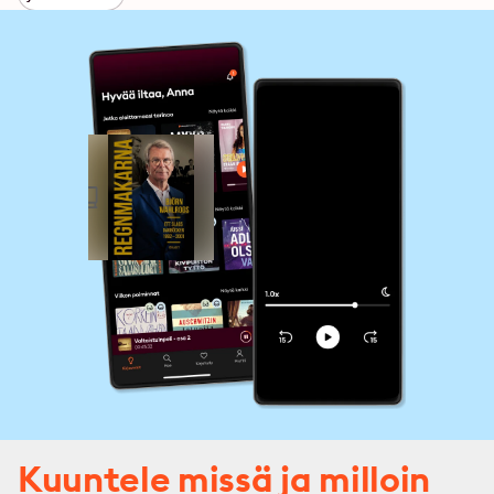
Kuuntele missä ja milloin