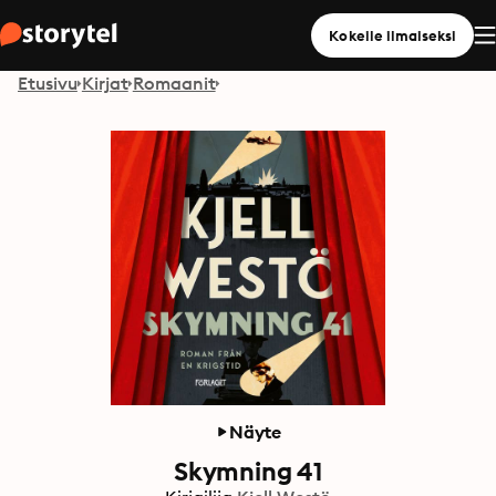
Kokeile ilmaiseksi
Etusivu
Kirjat
Romaanit
Näyte
Skymning 41