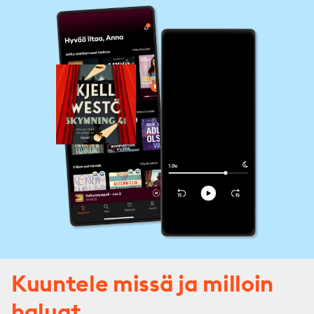
dem.
Kuuntele missä ja milloin
haluat