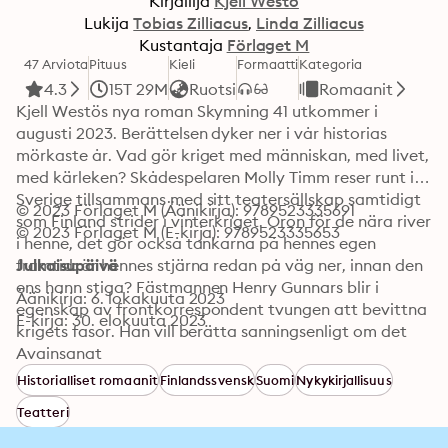
Kirjailija
Kjell Westö
Lukija
Tobias Zilliacus
Linda Zilliacus
Kustantaja
Förlaget M
47 Arviota
Pituus
Kieli
Formaatti
Kategoria
4.3
15T 29M
Ruotsi
Romaanit
Kjell Westös nya roman Skymning 41 utkommer i 
augusti 2023. Berättelsen dyker ner i vår historias 
mörkaste år. Vad gör kriget med människan, med livet, 
med kärleken? Skådespelaren Molly Timm reser runt i 
Sverige tillsammans med sitt teatersällskap samtidigt 
© 2023 Förlaget M (Äänikirja): 9789523335691
som Finland strider i vinterkriget. Oron för de nära river 
© 2023 Förlaget M (E-kirja): 9789523335653
i henne, det gör också tankarna på hennes egen 
framtid: är hennes stjärna redan på väg ner, innan den 
Julkaisupäivä
ens hann stiga? Fästmannen Henry Gunnars blir i 
Äänikirja: 6. lokakuuta 2023
egenskap av frontkorrespondent tvungen att bevittna 
E-kirja: 30. elokuuta 2023
krigets fasor. Han vill berätta sanningsenligt om det 
han sett, men tiden och hans chefer på tidningen 
Avainsanat
tillåter inga sprickor i den fosterländska fasaden. När 
Historialliset romaanit
Finlandssvensk
Suomi
Nykykirjallisuus
det blir dags för den bräckliga mellanfreden tvingas 
Teatteri
Molly och Henry igen möta varandra, sina vålnader 
från det förflutna, allt det som kriget tvingat fram i 