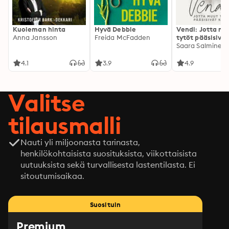
Kuoleman hinta
Hyvä Debbie
Vendi: Jotta mu
Anna Jansson
Freida McFadden
tytöt pääsisivät
kotiin
Saara Salminen
4.1
3.9
4.9
Valitse
tilausmalli
Nauti yli miljoonasta tarinasta,
henkilökohtaisista suosituksista, viikottaisista
uutuuksista sekä turvallisesta lastentilasta. Ei
sitoutumisaikaa.
Suosituin
Premium