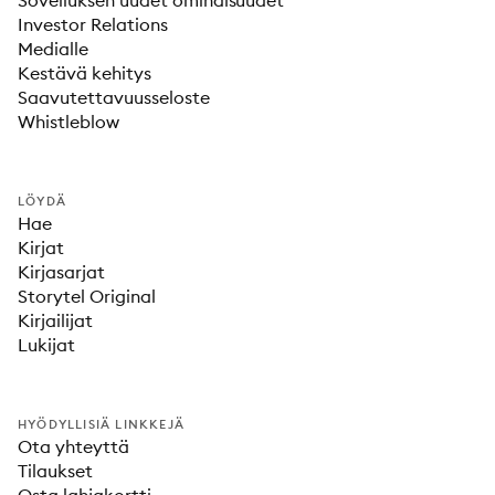
Sovelluksen uudet ominaisuudet
Investor Relations
Medialle
Kestävä kehitys
Saavutettavuusseloste
Whistleblow
LÖYDÄ
Hae
Kirjat
Kirjasarjat
Storytel Original
Kirjailijat
Lukijat
HYÖDYLLISIÄ LINKKEJÄ
Ota yhteyttä
Tilaukset