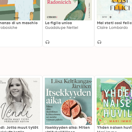
anzo di un maschio
La figlia unica
Mai stati così felic
robasiche
Guadalupe Nettel
Claire Lombardo
di: Jotta muut tytöt
Itsekkyyden aika: Miten
Yhden naisen huvi