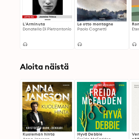
L'Arminuta
Le otto montagne
Rom
Donatella Di Pietrantonio
Paolo Cognetti
Ete
Aloita näistä
Kuoleman hinta
Hyvä Debbie
Ven