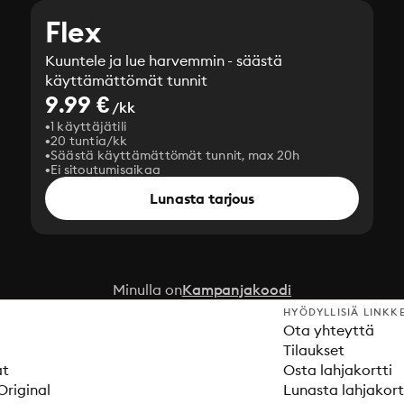
Flex
Kuuntele ja lue harvemmin - säästä
käyttämättömät tunnit
9.99 €
/kk
1 käyttäjätili
20 tuntia/kk
Säästä käyttämättömät tunnit, max 20h
Ei sitoutumisaikaa
Lunasta tarjous
Minulla on
Kampanjakoodi
HYÖDYLLISIÄ LINKK
Ota yhteyttä
Tilaukset
at
Osta lahjakortti
Original
Lunasta lahjakort