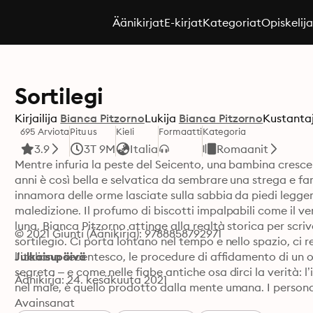
Äänikirjat
E-kirjat
Kategoriat
Opiskelij
Sortilegi
Kirjailija
Bianca Pitzorno
Lukija
Bianca Pitzorno
Kustanta
695 Arviota
Pituus
Kieli
Formaatti
Kategoria
3.9
3T 9M
Italia
Romaanit
Mentre infuria la peste del Seicento, una bambina cresce i
anni è così bella e selvatica da sembrare una strega e far
innamora delle orme lasciate sulla sabbia da piedi leggeri
maledizione. Il profumo di biscotti impalpabili come il vent
luna. Bianca Pitzorno attinge alla realtà storica per scrive
© 2021 Giunti (Äänikirja): 9788858792971
sortilegio. Ci porta lontano nel tempo e nello spazio, ci r
l’italiano secentesco, le procedure di affidamento di un 
Julkaisupäivä
segreta – e come nelle fiabe antiche osa dirci la verità: 
Äänikirja: 24. kesäkuuta 2021
nel male, è quello prodotto dalla mente umana. I person
che rifiutano di adeguarsi al proprio tempo, che rivendican
Avainsanat