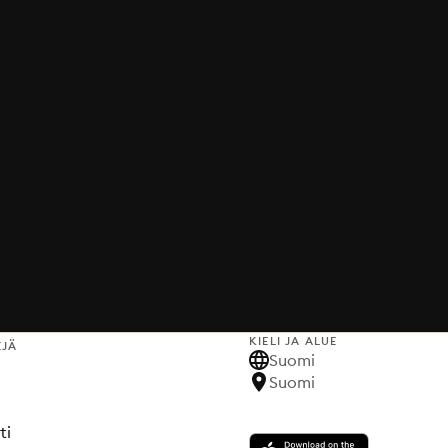
KIELI JA ALUE
EJÄ
Suomi
Suomi
ti