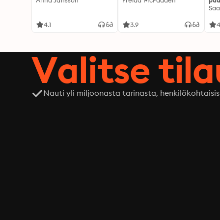
Anna Jansson
Freida McFadden
pää
Saa
4.1
3.9
4
Valitse til
Nauti yli miljoonasta tarinasta, henkilökohtaisis