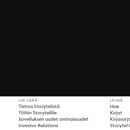
LUE LISÄÄ
LÖYDÄ
Tietoa Storytelistä
Hae
Töihin Storytelille
Kirjat
Sovelluksen uudet ominaisuudet
Kirjasarj
Investor Relations
Storytel 