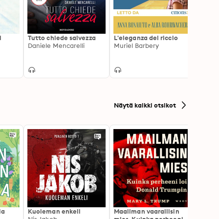
i
Tutto chiede salvezza
L'eleganza del riccio
L’acq
Daniele Mencarelli
Muriel Barbery
mai d
Giulia
Näytä kaikki otsikot
la
Kuoleman enkeli
Maailman vaarallisin
Canno