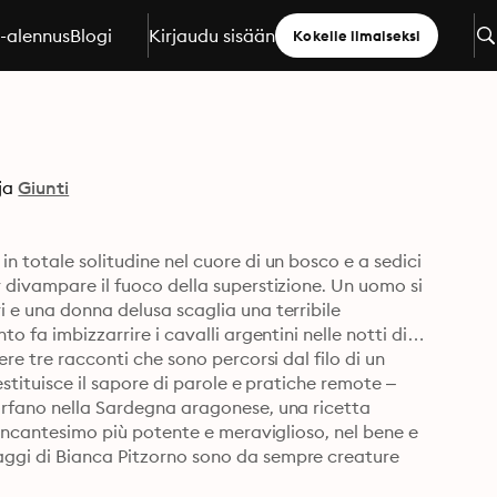
a-alennus
Blogi
Kirjaudu sisään
Kokeile ilmaiseksi
ja
Giunti
n totale solitudine nel cuore di un bosco e a sedici 
 divampare il fuoco della superstizione. Un uomo si 
 e una donna delusa scaglia una terribile 
o fa imbizzarrire i cavalli argentini nelle notti di 
re tre racconti che sono percorsi dal filo di un 
estituisce il sapore di parole e pratiche remote – 
orfano nella Sardegna aragonese, una ricetta 
l’incantesimo più potente e meraviglioso, nel bene e 
aggi di Bianca Pitzorno sono da sempre creature 
o il diritto a non essere rinchiuse nella gabbia di 