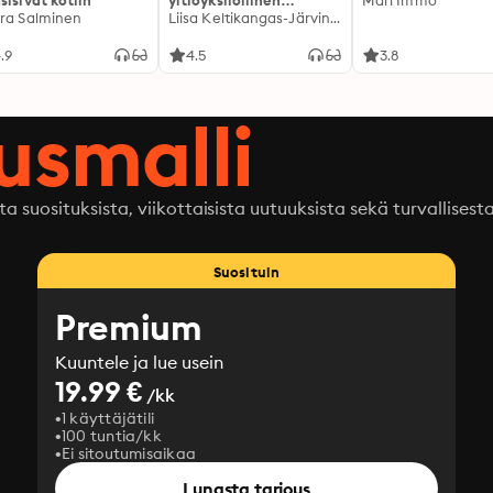
sisivät kotiin
yltiöyksilöllinen
Mari Immo
ra Salminen
kulttuurimme sai
Liisa Keltikangas-Järvinen
meidät voimaan pahoin
.9
4.5
3.8
ausmalli
ta suosituksista, viikottaisista uutuuksista sekä turvallisest
Suosituin
Premium
Kuuntele ja lue usein
19.99 €
/kk
1 käyttäjätili
100 tuntia/kk
Ei sitoutumisaikaa
Lunasta tarjous