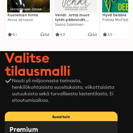
Kuoleman hinta
Vendi: Jotta muut
Hyvä Debbie
Anna Jansson
tytöt pääsisivät
Freida McFadde
kotiin
Saara Salminen
4.1
4.9
3.9
Valitse
tilausmalli
Nauti yli miljoonasta tarinasta,
henkilökohtaisista suosituksista, viikottaisista
uutuuksista sekä turvallisesta lastentilasta. Ei
sitoutumisaikaa.
Suosituin
Premium