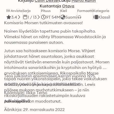
Kirjailija
Colin Dexter
Lukija
Martti Ranin
Kustantaja
Otava
119 Arviota
Sarja
Pituus
Kieli
Formaatti
Kategoria
3.4
1 / 13
9T 54M
Suomi
Klassiko
Komisario Morsen tutkimusten avausosa! 
Nainen löydetään tapettuna pubin takapihalta. 
Viimeksi hänet on nähty liftaamassa Woodstockiin ja 
nousemassa punaiseen autoon. 
Jutun saa hoitaakseen komisario Morse. Vihjeet 
johdattavat hänet asuntolaan, jonka asukkaat 
näyttävät tietävän enemmän kuin paljastavat. Morsen 
intohimosta sanaristikoihin ja kryptoihin on hyötyä 
arvoituksen ratkaisemisessa. Rikospaikalla Morse 
Teos julkaistiin ensimmäisen kerran vuonna 1975.
tapaa nuoren ylikonstaapelin, joka tekee vaikutuksen 
rehellisyydellään ja suorasukaisuudellaan. Lewis 
© 2022 Otava (Äänikirja): 9789511445241
pääsee mukaan murhatutkimukseen – ja niin 
Kääntäjät: Ilkka Terho
rikoskirjallisuuden rakastetuimpiin kuuluva 
parivaljakko on muodostunut.
Julkaisupäivä
Äänikirja: 29. marraskuuta 2022