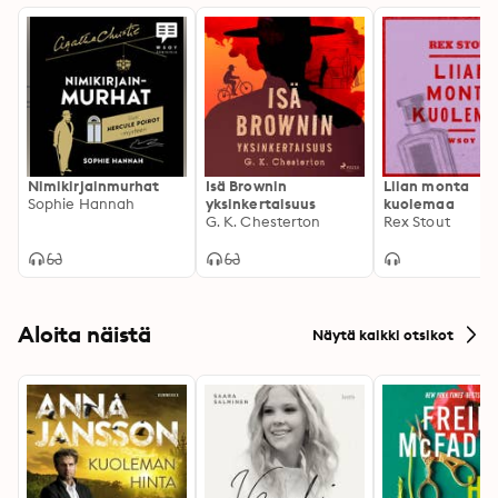
Nimikirjainmurhat
Isä Brownin
Liian monta
Sophie Hannah
yksinkertaisuus
kuolemaa
G. K. Chesterton
Rex Stout
Aloita näistä
Näytä kaikki otsikot