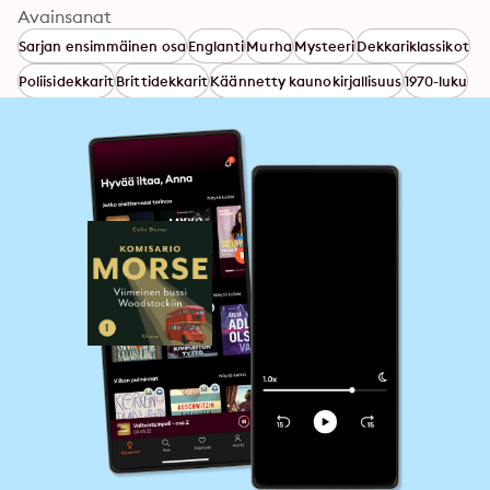
Avainsanat
Sarjan ensimmäinen osa
Englanti
Murha
Mysteeri
Dekkariklassikot
Poliisidekkarit
Brittidekkarit
Käännetty kaunokirjallisuus
1970-luku