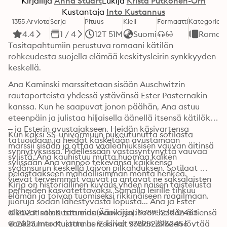
Kirjailija
Anna Stuart
Lukija
Krista Putkonen-Örn
Kustantaja
Into Kustannus
1355 Arviota
Sarja
Pituus
Kieli
Formaatti
Kategoria
4.4
1 / 4
12T 51M
Suomi
Romaan
Tositapahtumiin perustuva romaani kätilön 
rohkeudesta suojella elämää keskitysleirin synkkyyden 
keskellä.
Ana Kaminski marssitetaan sisään Auschwitzin 
rautaporteista yhdessä ystävänsä Ester Pasternakin 
kanssa. Kun he saapuvat jonon päähän, Ana astuu 
eteenpäin ja julistaa hiljaisella äänellä itsensä kätilöksi 
– ja Esterin avustajakseen. Heidän käsivartensa 
Kun kaksi SS-univormuun pukeutunutta sotilasta 
tatuoidaan ja heidät käsketään avustamaan 
marssii sisään ja ottaa vaaleahiuksisen vauvan äitinsä 
synnytyksissä. Pidellessään vastasyntynyttä vauvaa 
sylistä, Ana kauhistuu mutta huomaa kaiken 
sylissään Ana vannoo tekevänsä kaikkensa 
sydänsurun keskellä toivon pilkahduksen. Sotilaat 
pelastaakseen mahdollisimman monta henkeä.
vievät terveimmät vauvat ja antavat ne saksalaisten 
Kirja on historiallinen kuvaus yhden naisen taistelusta 
perheiden kasvatettavaksi. Samalla leirille tihkuu 
elämän ja toivon tuomiseksi rikkinäiseen maailmaan.
juoruja sodan lähestyvästä lopusta... Ana ja Ester 
alkavat salaa tatuoida vauvojen ihoon heidän äitiensä 
© 2023 Into Kustannus (Äänikirja): 9789523932463
vankinumerot, jotta he voisivat sodan jälkeen löytää 
© 2023 Into Kustannus (E-kirja): 9789523932456