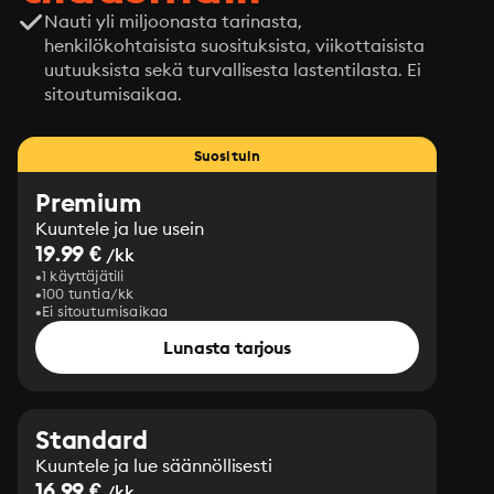
Nauti yli miljoonasta tarinasta,
henkilökohtaisista suosituksista, viikottaisista
uutuuksista sekä turvallisesta lastentilasta. Ei
sitoutumisaikaa.
Suosituin
Premium
Kuuntele ja lue usein
19.99 €
/kk
1 käyttäjätili
100 tuntia/kk
Ei sitoutumisaikaa
Lunasta tarjous
Standard
Kuuntele ja lue säännöllisesti
16.99 €
/kk