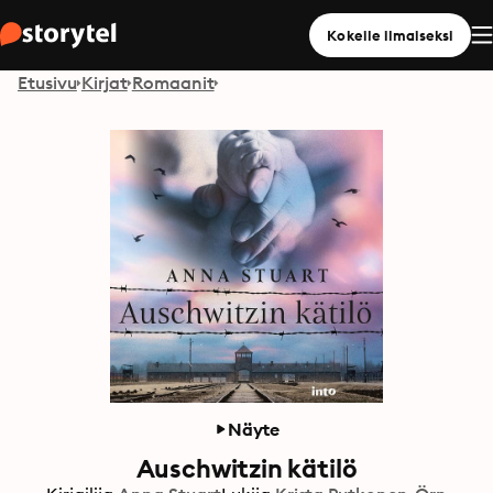
Kokeile ilmaiseksi
Etusivu
Kirjat
Romaanit
Näyte
Auschwitzin kätilö