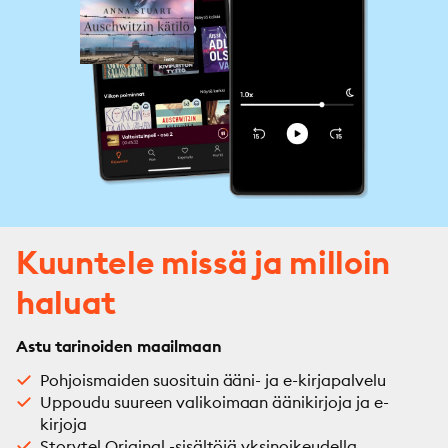
Kuuntele missä ja milloin
haluat
Astu tarinoiden maailmaan
Pohjoismaiden suosituin ääni- ja e-kirjapalvelu
Uppoudu suureen valikoimaan äänikirjoja ja e-
kirjoja
Storytel Original -sisältöjä yksinoikeudella