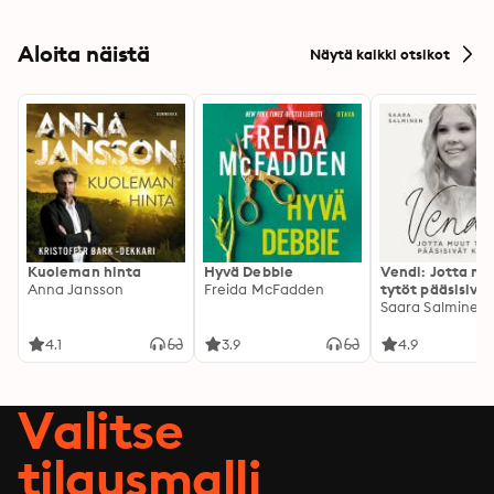
Aloita näistä
Näytä kaikki otsikot
Kuoleman hinta
Hyvä Debbie
Vendi: Jotta mu
Anna Jansson
Freida McFadden
tytöt pääsisivät
kotiin
Saara Salminen
4.1
3.9
4.9
Valitse
tilausmalli