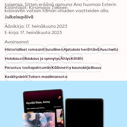
toisensa. Sitten eräänä aamuna Ana huomaa Esterin 
Kääntäjät: Kirsimarja Tielinen
kasvavan vatsan tämän ohuiden vaatteiden alla.
Julkaisupäivä
Äänikirja: 17. heinäkuuta 2023
E-kirja: 17. heinäkuuta 2023
Avainsanat
Historialliset romaanit
Surullinen
Ajatuksia herättävä
Auschwitz
Holokausti
Raskaus ja synnytys
Äitiys
Kätilöt
Perustuu tositapahtumiin
Käännetty kaunokirjallisuus
Keskitysleirit
Toinen maailmansota