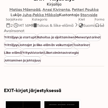
Kirjailija
Matias Mäenpää
Anssi Kiviranta
Petteri Poukka
Lukija
Juha-Pekka Mikkola
Kustantaja
Storyside
Sarja
Kesto
Kategoria
Kieli
Formaatt
2
14T 16M
Talous & liike-elämä
Suomi
Avainsanat
Yrittäjyys ja startupit
Rahoitus ja sijoittaminen
Menestystarinat
Yrittäjyys
Johtajat ja liike-elämän vaikuttajat
Tositarinat
Liike-elämä
Yrityshistoriat
Liiketoimintastrategia
Johtaminen ja johtajuus
EXIT-kirjat järjestyksessä