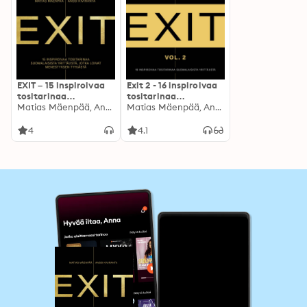
EXIT – 15 inspiroivaa
Exit 2 - 16 inspiroivaa
tositarinaa
tositarinaa
suomalaisista
Matias Mäenpää, Anssi Kiviranta
suomalaisista
Matias Mäenpää, Anssi Kiviranta, Petteri Poukka
yrittäjistä, jotka
yrittäjistä
loivat menestyksen
4
4.1
tyhjästä