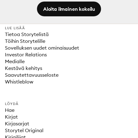
Aloita ilmainen kokeilu
LUE LISÄÄ
Tietoa Storytelistä
Töihin Storytelille
Sovelluksen uudet ominaisuudet
Investor Relations
Medialle
Kestävä kehitys
Saavutettavuusseloste
Whistleblow
LÖYDÄ
Hae
Kirjat
Kirjasarjat
Storytel Original
Kirjailijat