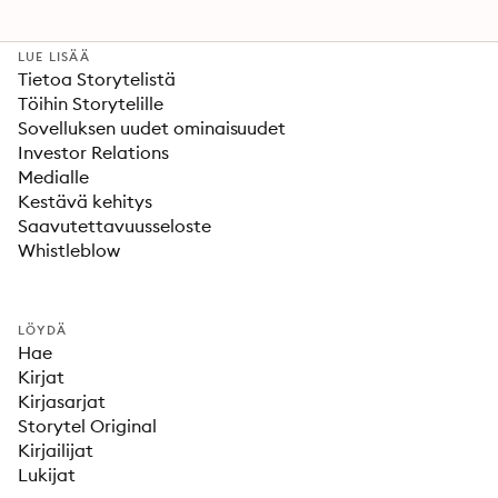
LUE LISÄÄ
Tietoa Storytelistä
Töihin Storytelille
Sovelluksen uudet ominaisuudet
Investor Relations
Medialle
Kestävä kehitys
Saavutettavuusseloste
Whistleblow
LÖYDÄ
Hae
Kirjat
Kirjasarjat
Storytel Original
Kirjailijat
Lukijat