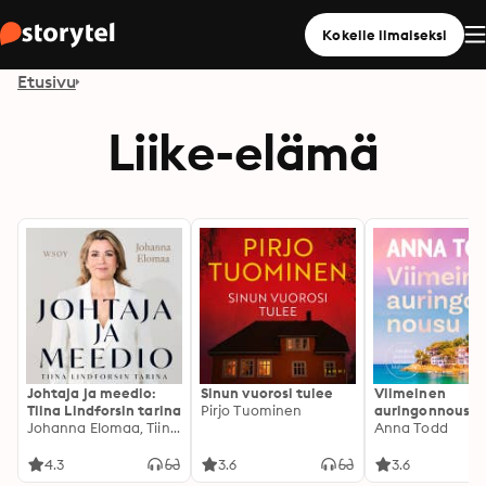
Kokeile ilmaiseksi
Etusivu
Liike-elämä
Johtaja ja meedio:
Sinun vuorosi tulee
Viimeinen
Tiina Lindforsin tarina
Pirjo Tuominen
auringonnousu
Johanna Elomaa, Tiina Lindfors
Anna Todd
4.3
3.6
3.6