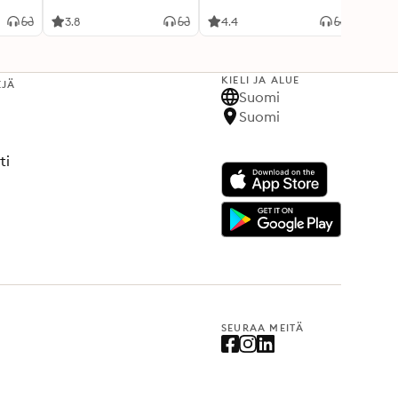
3.8
4.4
3.8
KIELI JA ALUE
EJÄ
Suomi
Suomi
ti
SEURAA MEITÄ