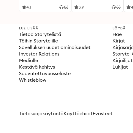
4.1
3.9
4
LUE LISÄÄ
LÖYDÄ
Tietoa Storytelistä
Hae
Töihin Storytelille
Kirjat
Sovelluksen uudet ominaisuudet
Kirjasarj
Investor Relations
Storytel 
Medialle
Kirjailijat
Kestävä kehitys
Lukijat
Saavutettavuusseloste
Whistleblow
Tietosuojakäytäntö
Käyttöehdot
Evästeet