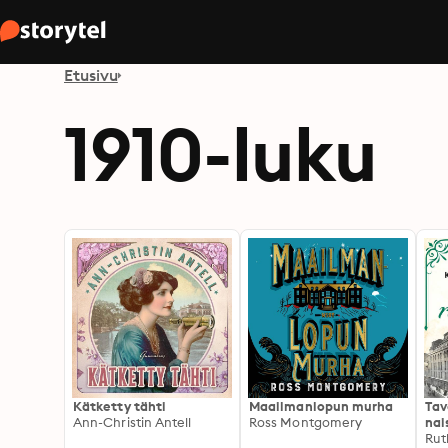
Etusivu
1910-luku
Kätketty tähti
Maailmanlopun murha
Tav
Ann-Christin Antell
Ross Montgomery
nai
Rut