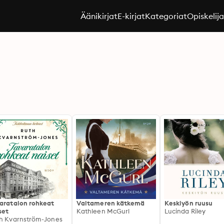
Äänikirjat
E-kirjat
Kategoriat
Opiskelij
aratalon rohkeat
Valtameren kätkemä
Keskiyön ruusu
set
Kathleen McGurl
Lucinda Riley
h Kvarnström-Jones