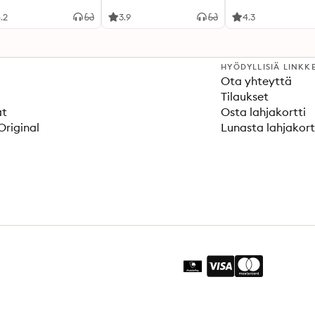
.2
3.9
4.3
HYÖDYLLISIÄ LINKK
Ota yhteyttä
Tilaukset
at
Osta lahjakortti
Original
Lunasta lahjakort