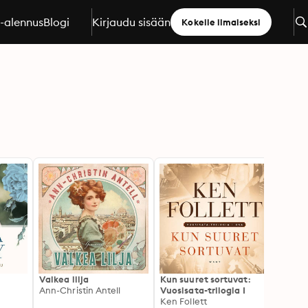
a-alennus
Blogi
Kirjaudu sisään
Kokeile ilmaiseksi
Valkea lilja
Kun suuret sortuvat:
Mies P
Ann-Christin Antell
Vuosisata-trilogia I
Ken Fo
Ken Follett