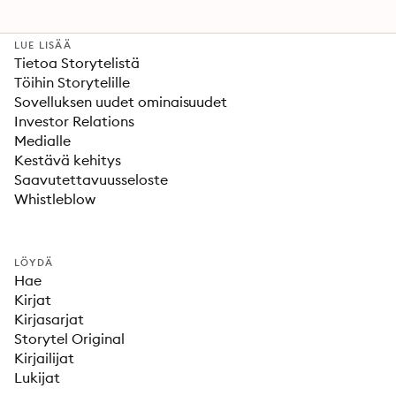
LUE LISÄÄ
Tietoa Storytelistä
Töihin Storytelille
Sovelluksen uudet ominaisuudet
Investor Relations
Medialle
Kestävä kehitys
Saavutettavuusseloste
Whistleblow
LÖYDÄ
Hae
Kirjat
Kirjasarjat
Storytel Original
Kirjailijat
Lukijat