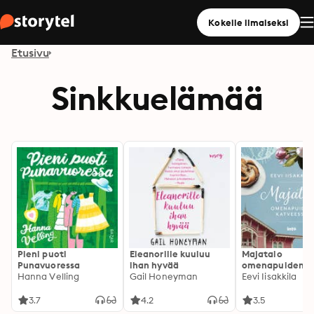
Kokeile ilmaiseksi
Etusivu
Sinkkuelämää
Pieni puoti
Eleanorille kuuluu
Majatalo
Punavuoressa
ihan hyvää
omenapuiden
Hanna Velling
Gail Honeyman
katveessa
Eevi Iisakkila
3.7
4.2
3.5