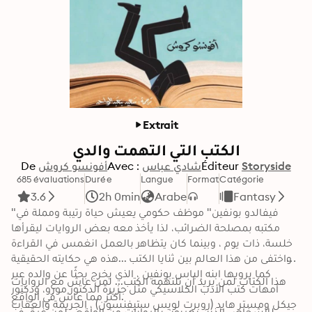
Extrait
الكتب التي التهمت والدي
De
أفونسو كروش
Avec :
شادي عباس
Éditeur
Storyside
685 évaluations
Durée
Langue
Format
Catégorie
3.6
2h 0min
Arabe
Fantasy
"فيفالدو بونفين" موظف حكومي يعيش حياة رتيبة ومملة في 
مكتبه بمصلحة الضرائب، لذا يأخذ معه بعض الروايات ليقرأها 
خلسة، ذات يوم ، وبينما كان يتظاهر بالعمل انغمس في القراءة 
واختفى من هذا العالم بين ثنايا الكتب ...هذه هي حكايته الحقيقية 
كما يرويها ابنه إلياس بونفين ، الذي يخرج بحثًا عن والده عبر 
هذا الكتاب لمن يريد أن تلتهمه الكتب... لمن عاش مع الروايات 
أمهات كتب الأدب الكلاسيكي مثل جزيرة الدكتور مورو، ودكتور 
أكثر مما عاش في الواقع.

جيكل ومستر هايد (روبرت لويس ستيفنسون) ، الجريمة والعقاب 
للأشخاص الذين يهربون بالروايات من الواقع...لمن غرق في 