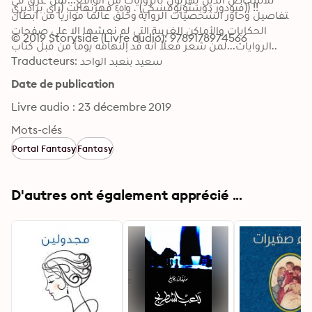
(فيودور دوستويوفسكي) ، و٤٥١ فهرنهايت (راي برادبري) !!
التفاصيل وحاور الشخصيات الرواية وخلق عالماً موازياً من أبطال 
الحكايات والأماكن الغربية التي لم نعشها إلا على صفحات 
© 2019 Storyside (Livre audio): 9789178974566
الروايات...لمن شعر فعلاً أنه قد إلتهامه يوماً من قبل كتاب..
Traducteurs: سعيد بنعبد الواحد
Date de publication
Livre audio : 23 décembre 2019
Mots-clés
Portal Fantasy
Fantasy
D'autres ont également apprécié ...