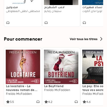
نساء صغيرات
لاعب الشطرنج
مجدولين
لويزا ماي ألكوت
ستيفان زفايغ
مصطفى لطفي المنفلوطي
Pour commencer
Voir tous les titres
La locataire - Le
Le Boyfriend
La psy: Elle con
nouveau roman de
Freida McFadden
tous vos secrets
l'autrice de La femme
Freida McFadden
découvrez les sie
Freida McFadde
de ménage
3.5
4.2
4.6