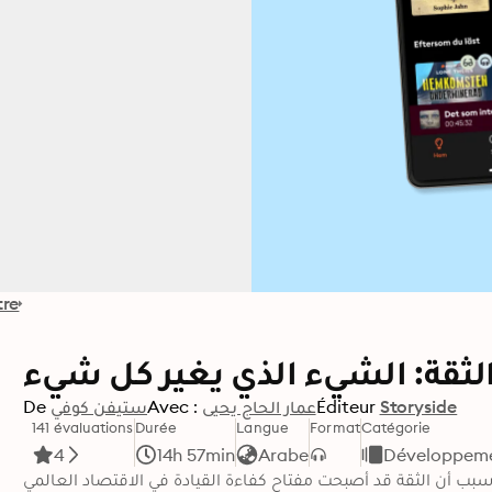
tre
سرعة الثقة: الشيء الذي يغير 
De
ستيفن كوفي
Avec :
عمار الحاج يحيى
Éditeur
Storyside
141 évaluations
Durée
Langue
Format
Catégorie
4
14h 57min
Arabe
Développemen
في كتابه القوي "سرعة الثقة" يذكر ستيفن إم. آر. كوفي سبب أن الث