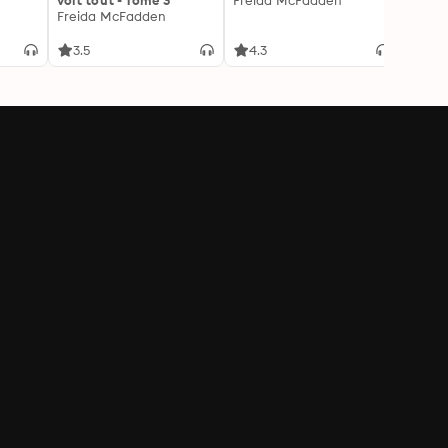
voit tout - Tome 3
Freida McFadden
la par
Freida McFadden
excep
l'autr
3.5
4.3
4.8