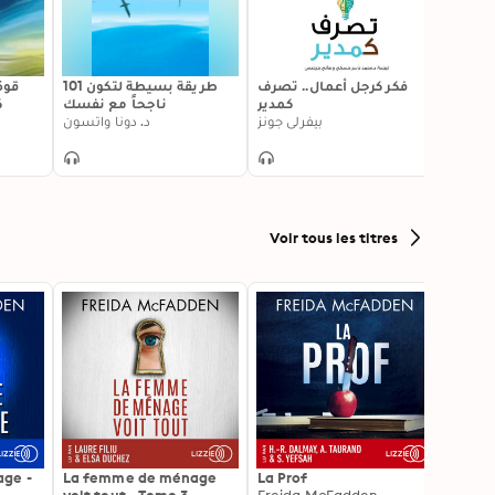
يرك
101 طريقة بسيطة لتكون
فكر كرجل أعمال.. تصرف
ابدأ ب
ر
ناجحاً مع نفسك
كمدير
برايان
د. دونا واتسون
بيفرلي جونز
Voir tous les titres
ge -
La femme de ménage
La Prof
Et la 