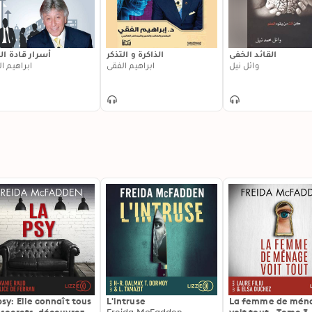
القائد الخفي
الذاكرة و التذكر
أسرار قادة ال
وائل نيل
ابراهيم الفقي
ابراهيم ا
psy: Elle connaît tous
L'intruse
La femme de mén