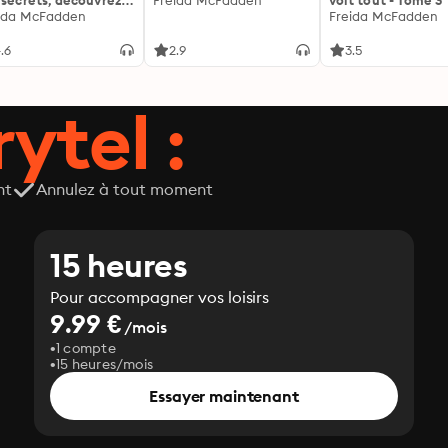
 secrets, découvrez
Freida McFadden
voit tout - Tome 3
siens ...
ida McFadden
Freida McFadden
.6
2.9
3.5
ytel :
nt
Annulez à tout moment
15 heures
Pour accompagner vos loisirs
9.99 €
/mois
1 compte
15 heures/mois
Essayer maintenant