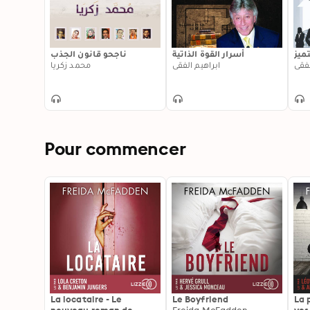
تميز
أسرار القوة الذاتية
ناجحو قانون الجذب
لفقي
ابراهيم الفقي
محمد زكريا
Pour commencer
La locataire - Le
Le Boyfriend
La 