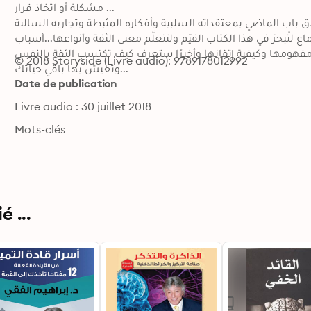
مشكلة أو اتخاذ قرار ...

باب الماضي بمعتقداته السلبية وأفكاره المثبطة وتجاربه السالبة 
لتُبحرَ في هذا الكتاب القيّم ولتتعلَّم معنى الثقة وأنواعها...أسباب 
ة؛مفهومها وكيفية إتقانها وأخيرًا ستعرف كيف تكتسب الثقة بالنفس 
© 2018 Storyside (Livre audio): 9789178012992
وتعيش بها باقي حياتك...
Date de publication
Livre audio : 30 juillet 2018
Mots-clés
 ...