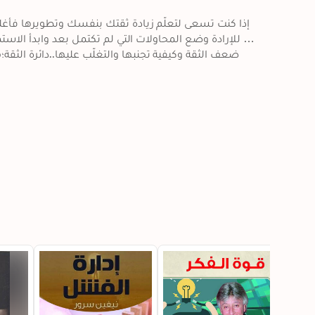
إذا كنت تسعى لتعلّم زيادة ثقتك بنفسك وتطويرها فأغلق 
للإرادة وضع المحاولات التي لم تكتمل بعد وابدأ الاستماع 
ضعف الثقة وكيفية تجنبها والتغلّب عليها..دائرة الثق