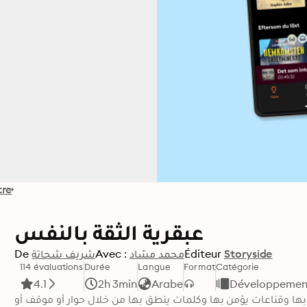
tre
عبقرية الثقة بالنفس
Storyside
Éditeur
محمد مسّاد
Avec :
شريف شحاتة
De
114 évaluations
Durée
Langue
Format
Catégorie
4.1
2h 3min
Arabe
Développement 
ا وقناعات يؤمن بها وكلمات ينطق بها من خلال حوار أو موقف أو 