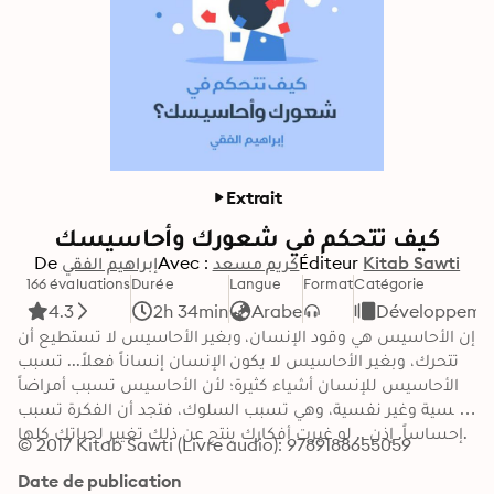
Extrait
كيف تتحكم في شعورك وأحاسيسك
De
إبراهيم الفقي
Avec :
كريم مسعد
Éditeur
Kitab Sawti
166 évaluations
Durée
Langue
Format
Catégorie
4.3
2h 34min
Arabe
Développement
إن الأحاسيس هي وقود الإنسان، وبغير الأحاسيس لا تستطيع أن 
تتحرك، وبغير الأحاسيس لا يكون الإنسان إنساناً فعلاً... تسبب 
الأحاسيس للإنسان أشياء كثيرة؛ لأن الأحاسيس تسبب أمراضاً 
نفسية وغير نفسية، وهي تسبب السلوك، فتجد أن الفكرة تسبب 
إحساساً. إذن .. لو غيرت أفكارك ينتج عن ذلك تغيير لحياتك كلها.
© 2017 Kitab Sawti (Livre audio): 9789188655059
Date de publication