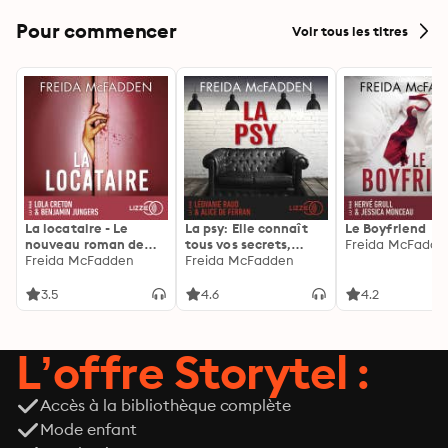
Pour commencer
Voir tous les titres
La locataire - Le
La psy: Elle connaît
Le Boyfriend
nouveau roman de
tous vos secrets,
Freida McFadde
l'autrice de La femme
Freida McFadden
découvrez les siens ...
Freida McFadden
de ménage
3.5
4.6
4.2
L’offre Storytel :
Accès à la bibliothèque complète
Mode enfant