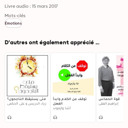
Livre audio : 15 mars 2017
Mots-clés
Émotions
D'autres ont également apprécié ...
قوة الحماس
توقف عن الكلام وابدأ
متى يستيقظ الناجحون؟
إبراهيم الفقي
الفعل
زياد الدريس و علي الحكمي
أشا وازموند